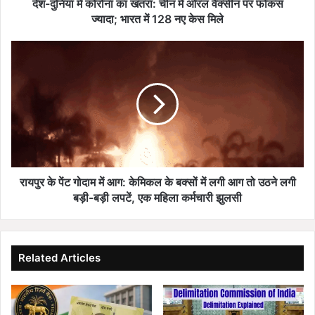
ना
देश-दुनिया में कोरोना का खतरा: चीन में ओरल वैक्सीन पर फोकस
का
ज्यादा; भारत में 128 नए केस मिले
ख
त
रा
रा
य
:
पु
ची
र
न
के
में
पें
ओ
ट
र
गो
ल
दा
वै
म
रायपुर के पेंट गोदाम में आग: केमिकल के बक्सों में लगी आग तो उठने लगी
क्सी
में
बड़ी-बड़ी लपटें, एक महिला कर्मचारी झुलसी
न
आ
प
ग
र
:
फो
के
Related Articles
क
मि
स
क
ज्या
ल
दा
के