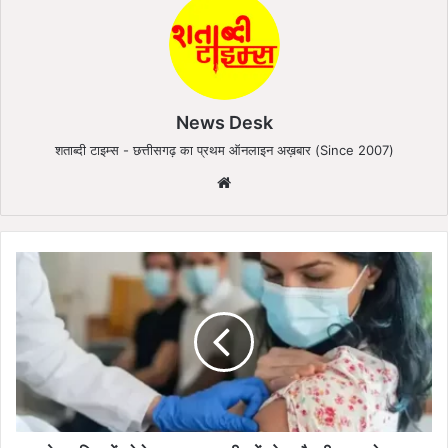
News Desk
शताब्दी टाइम्स - छत्तीसगढ़ का प्रथम ऑनलाइन अख़बार (Since 2007)
We
bsi
te
दे
श
-
दु
नि
या
में
को
रो