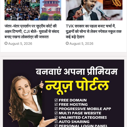
,
ए
क
म
जंतर-मंतर प्रदर्शन पर सुप्रीम कोर्ट की
TVK सरकार का पहला बजट चर्चा में,
हि
अहम टिप्पणी, CJI बोले- युवाओं से संवाद
दुल्हनों को सोना से लेकर स्पेशल स्कूल तक
ला
बनाए रखना लोकतंत्र की जरूरत
कई बड़े ऐलान
क
August 5, 2026
August 5, 2026
र्म
चा
री
झु
ल
सी