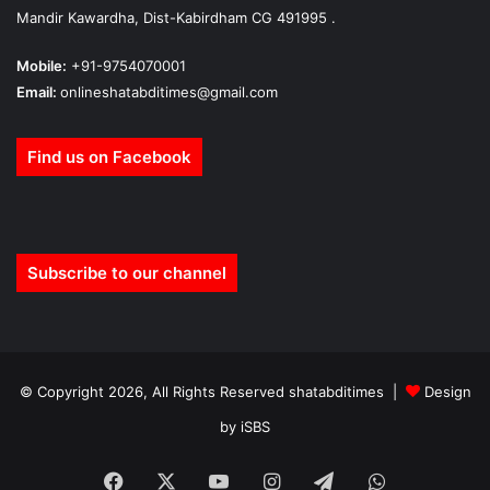
Mandir Kawardha, Dist-Kabirdham CG 491995 .
Mobile:
+91-9754070001
Email:
onlineshatabditimes@gmail.com
Find us on Facebook
Subscribe to our channel
© Copyright 2026, All Rights Reserved shatabditimes |
Design
by iSBS
Facebook
X
YouTube
Instagram
Telegram
WhatsApp