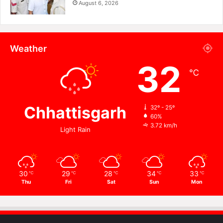
August 6, 2026
Weather
32
℃
Chhattisgarh
32º - 25º
60%
3.72 km/h
Light Rain
30
29
28
34
33
℃
℃
℃
℃
℃
Thu
Fri
Sat
Sun
Mon