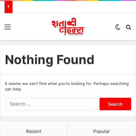
Menu
Switch
S
Nothing Found
It seems we can’t find what you’re looking for. Perhaps searching
can help.
S
e
a
r
c
Recent
Popular
h