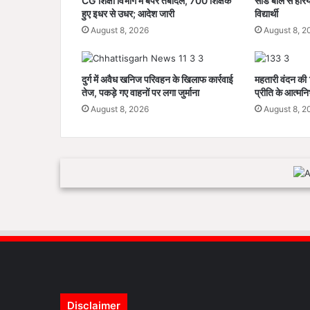
CG शिक्षा विभाग में बंपर तबादले, 700 शिक्षक
सीड बॉल से हरिय
यों
हुए इधर से उधर; आदेश जारी
विद्यार्थी
ने
August 8, 2026
August 8, 2
की
सौ
ज
दुर्ग में अवैध खनिज परिवहन के खिलाफ कार्रवाई
महतारी वंदन की
न्य
तेज, पकड़े गए वाहनों पर लगा जुर्माना
प्रीति के आत्मन
मु
ला
August 8, 2026
August 8, 2
का
त
Disclaimer