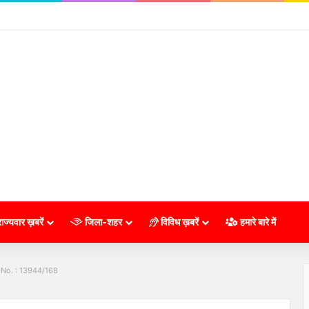
ाज्यवार ख़बरें
जिला-शहर
विविध ख़बरें
हमारे बारे में
 No. : 13944/168