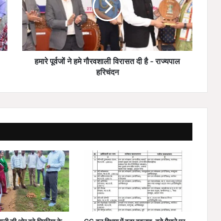
र्व
जों
ने
ह
मे
गौ
हमारे पूर्वजों ने हमे गौरवशाली विरासत दी है - राज्यपाल
र
हरिचंदन
व
शा
ली
वि
रा
स
त
दी
है
-
रा
ज्य
पा
ल