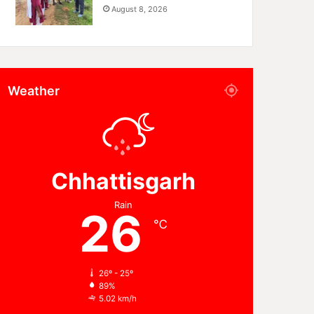
August 8, 2026
Weather
Chhattisgarh
Rain
26
℃
26º - 25º
89%
5.02 km/h