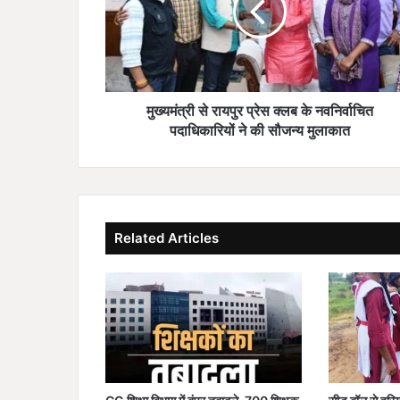
से
रा
य
पु
र
प्रे
मुख्यमंत्री से रायपुर प्रेस क्लब के नवनिर्वाचित
स
पदाधिकारियों ने की सौजन्य मुलाकात
क्ल
ब
के
न
व
Related Articles
नि
र्वा
चि
त
प
दा
धि
का
रि