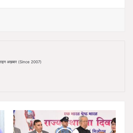
ऑनलाइन अख़बार (Since 2007)
ह
मा
रे
पू