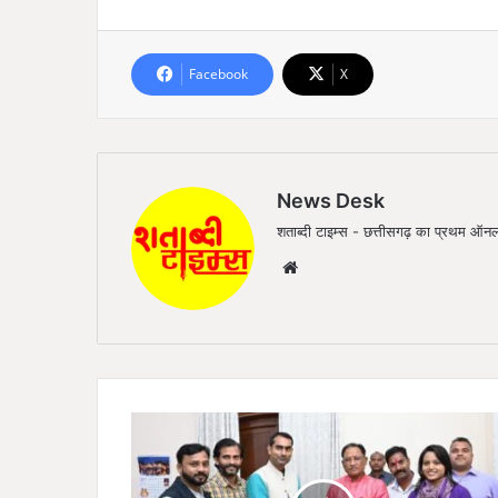
Facebook
X
News Desk
शताब्दी टाइम्स - छत्तीसगढ़ का प्रथम 
We
bsi
te
मु
ख्य
मं
त्री