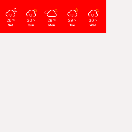
26
30
28
29
30
℃
℃
℃
℃
℃
Sat
Sun
Mon
Tue
Wed