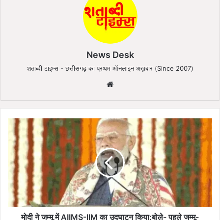
News Desk
शताब्दी टाइम्स - छत्तीसगढ़ का प्रथम ऑनलाइन अख़बार (Since 2007)
We
bsi
te
मो
दी
ने
ज
म्मू
में
A
I
I
M
मोदी ने जम्मू में AIIMS-IIM का उद्घाटन किया:बोले- पहले जम्मू-