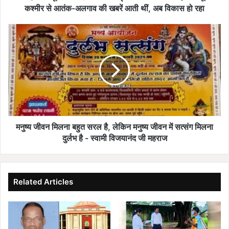
S
कश्मीर से आतंक-अलगाव की खबरें आती थीं, अब विकास हो रहा
-
I
म
I
नु
M
ष्य
का
जी
उ
व
द्घा
न
ट
मि
न
ल
कि
ना
या
ब
मनुष्य जीवन मिलना बहुत सरल है, लेकिन मनुष्य जीवन में सत्संग मिलना
:
हु
दुर्लभ है - स्वामी विजयानंद जी महराज
बो
त
ले
स
-
र
प
ल
Related Articles
ह
है
ले
,
ज
ले
म्मू
कि