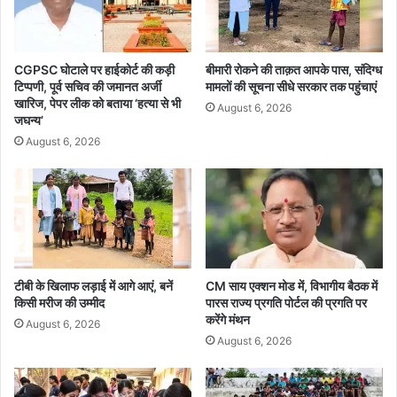
-
न
क
म
श्मी
नु
र
ष्य
CGPSC घोटाले पर हाईकोर्ट की कड़ी
बीमारी रोकने की ताक़त आपके पास, संदिग्ध
से
जी
टिप्पणी, पूर्व सचिव की जमानत अर्जी
मामलों की सूचना सीधे सरकार तक पहुंचाएं
आ
व
खारिज, पेपर लीक को बताया ‘हत्या से भी
August 6, 2026
तं
न
जघन्य’
क
में
August 6, 2026
-
स
अ
त्सं
ल
ग
गा
मि
व
ल
की
ना
ख
दु
ब
टीबी के खिलाफ लड़ाई में आगे आएं, बनें
CM साय एक्शन मोड में, विभागीय बैठक में
र्ल
किसी मरीज की उम्मीद
पारस राज्य प्रगति पोर्टल की प्रगति पर
रें
भ
करेंगे मंथन
आ
है
August 6, 2026
ती
August 6, 2026
-
थीं
स्वा
,
मी
अ