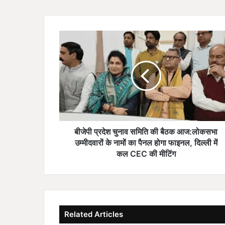
बी
जे
पी
प्र
दे
श
चु
ना
व
स
बीजेपी प्रदेश चुनाव समिति की बैठक आज:लोकसभा
मि
उम्मीदवारों के नामों का पैनल होगा फाइनल, दिल्ली में
ति
कल CEC की मीटिंग
की
बै
ठ
क
आ
Related Articles
ज