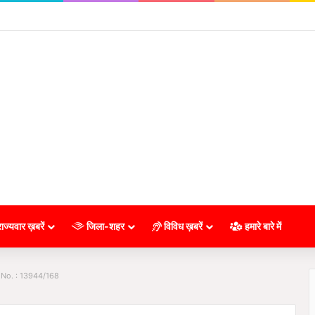
ाज्यवार ख़बरें
जिला-शहर
विविध ख़बरें
हमारे बारे में
 No. : 13944/168