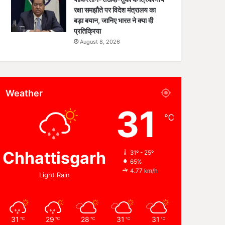
रक्षा समझौते पर विदेश मंत्रालय का
बड़ा बयान, जानिए भारत ने क्या दी
प्रतिक्रिया
August 8, 2026
Weather
31
℃
Chhattisgarh
31º - 25º
65%
4.77 km/h
Light Rain
31
29
28
31
31
℃
℃
℃
℃
℃