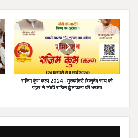
रा
जि
म
कुं
भ
क
ल्प
2
0
2
राजिम कुंभ कल्प 2024 : मुख्यमंत्री विष्णुदेव साय की
4
पहल से लौटी राजिम कुंभ कल्प की भव्यता
:
मु
ख्य
मं
त्री
वि
ष्णु