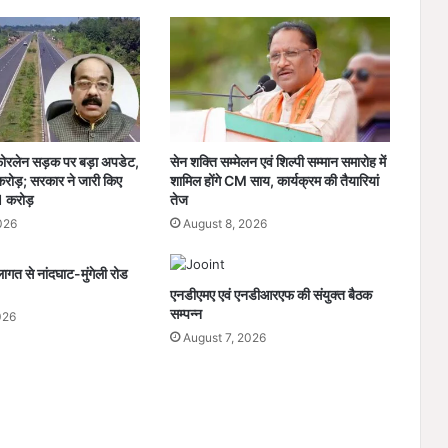
दे
व
सा
य
की
प
ह
ल
 फोरलेन सड़क पर बड़ा अपडेट,
सेन शक्ति सम्मेलन एवं शिल्पी सम्मान समारोह में
से
ोड़; सरकार ने जारी किए
शामिल होंगे CM साय, कार्यक्रम की तैयारियां
लौ
 करोड़
तेज
टी
026
August 8, 2026
रा
जि
गत से नांदघाट-मुंगेली रोड
म
एनडीएमए एवं एनडीआरएफ की संयुक्त बैठक
कुं
सम्पन्न
भ
026
क
August 7, 2026
ल्प
की
भ
व्य
ता