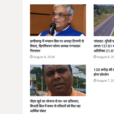
:
लो
क
स
भा
उ
म्मी
द
छत्तीसगढ़ में भगवान शिव पर अभद्र टिप्पणी से
नांदघाट-मुंगेली
वा
विवाद, क्रिश्चियन फोरम अध्यक्ष पन्नालाल
लागत 137.81 कर
रों
गिरफ्तार
अतिरिक्त 21.81
के
August 8, 2026
August 8, 2
ना
मों
138 करोड़ की ला
का
होगा फोरलेन
पै
न
August 7, 2
ल
हो
गा
पीएम सूर्य घर योजना से घर-घर उजियारा,
फा
बिजली बिल में बचत से परिवारों को मिल रहा
इ
आर्थिक संबल
न