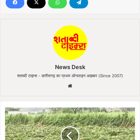
News Desk
शताब्दी टाइम्स - छत्तीसगढ़ का प्रथम ऑनलाइन अख़बार (Since 2007)
We
bsi
te
आं
धी
व
बा
रि