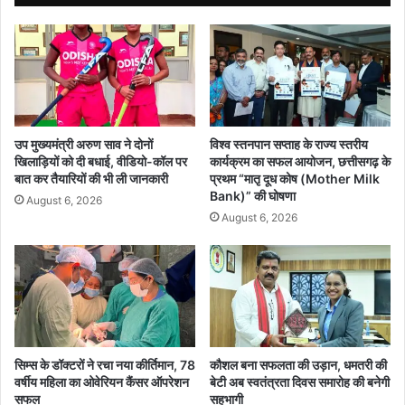
से
दा
ढ़ी
क्षे
त्र
के
2
2
उप मुख्यमंत्री अरुण साव ने दोनों
विश्व स्तनपान सप्ताह के राज्य स्तरीय
गां
खिलाड़ियों को दी बधाई, वीडियो-कॉल पर
कार्यक्रम का सफल आयोजन, छत्तीसगढ़ के
वों
बात कर तैयारियों की भी ली जानकारी
प्रथम “मातृ दूध कोष (Mother Milk
के
Bank)” की घोषणा
August 6, 2026
खे
August 6, 2026
तों
त
क
न
हीं
प
हुं
सिम्स के डॉक्टरों ने रचा नया कीर्तिमान, 78
कौशल बना सफलता की उड़ान, धमतरी की
च
वर्षीय महिला का ओवेरियन कैंसर ऑपरेशन
बेटी अब स्वतंत्रता दिवस समारोह की बनेगी
र
सफल
सहभागी
हा