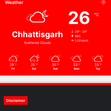
Weather
26
℃
Chhattisgarh
29º - 25º
88%
2.03 km/h
Scattered Clouds
29
25
30
33
33
℃
℃
℃
℃
℃
Fri
Sat
Sun
Mon
Tue
Disclaimer