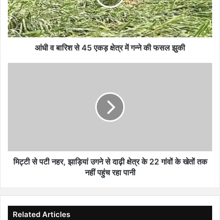
श
से
4
5
ए
आंधी व बारिश से 45 एकड़ क्षेत्र में गन्ने की फसल झुकी
क
ड़
मि
क्षे
ट्टी
त्र
से
में
प
ग
टी
न्ने
न
की
ह
फ
र
स
,
ल
झा
मिट्टी से पटी नहर, झाड़ियां उगने से दाढ़ी क्षेत्र के 22 गांवों के खेतों तक
झु
ड़ि
नहीं पहुंच रहा पानी
की
यां
उ
ग
ने
Related Articles