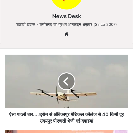
News Desk
शताब्दी टाइम्स - छत्तीसगढ़ का प्रथम ऑनलाइन अख़बार (Since 2007)
We
bsi
te
ऐ
सा
प
ह
ली
बा
र
.
.
.
ऐसा पहली बार...:ड्रोन से अंबिकापुर मेडिकल कॉलेज से 40 किमी दूर
:
उदयपुर पीएचसी भेजी गई दवाइयां
ड्रो
न