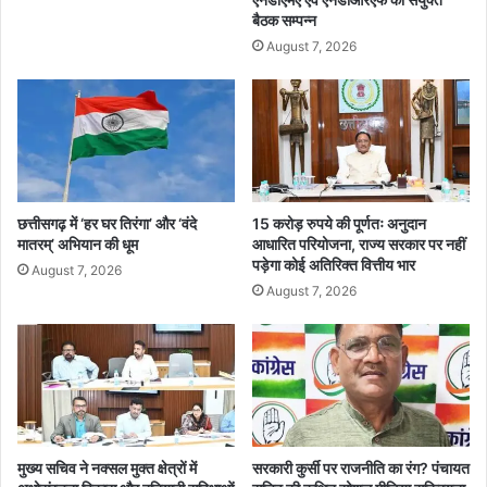
द
बैठक सम्पन्न
य
August 7, 2026
पु
र
पी
ए
च
सी
भे
जी
छत्तीसगढ़ में ‘हर घर तिरंगा’ और ‘वंदे
15 करोड़ रुपये की पूर्णतः अनुदान
ग
मातरम्’ अभियान की धूम
आधारित परियोजना, राज्य सरकार पर नहीं
पड़ेगा कोई अतिरिक्त वित्तीय भार
ई
August 7, 2026
द
August 7, 2026
वा
इ
यां
मुख्य सचिव ने नक्सल मुक्त क्षेत्रों में
सरकारी कुर्सी पर राजनीति का रंग? पंचायत