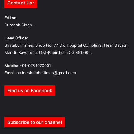
Contact Us :
Editor:
Durgesh Singh .
Head Office:
Shatabdi Times, Shop No. 77 Old Hospital Complex’s, Near Gayatri
Mandir Kawardha, Dist-Kabirdham CG 491995 .
Mobile:
+91-9754070001
Email:
onlineshatabditimes@gmail.com
Find us on Facebook
Subscribe to our channel