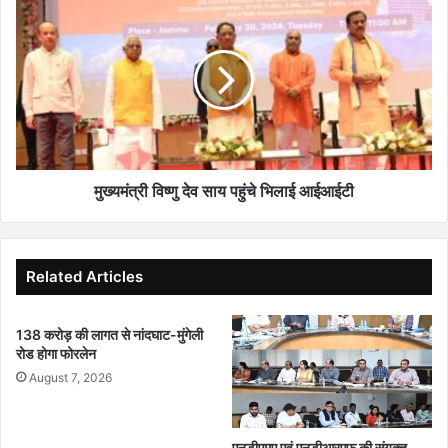
मु
से
ख्य
अं
मं
बि
त्री
का
वि
पु
ष्णु
र
दे
मे
व
डि
सा
क
य
मुख्यमंत्री विष्णु देव साय पहुंचे भिलाई आईआईटी
ल
प
कॉ
हुं
ले
चे
ज
भि
Related Articles
से
ला
4
ई
0
138 करोड़ की लागत से नांदघाट-मुंगेली
आ
रोड होगा फोरलेन
कि
ई
मी
आ
August 7, 2026
दू
ई
र
टी
उ
एनडीएमए एवं एनडीआरएफ की संयुक्त