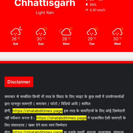
Chhattisgarh
89%
4.81 km/h
Light Rain
26
30
28
29
30
℃
℃
℃
℃
℃
Sat
Sun
Mon
Tue
Wed
Disclaimer
समाचार से सम्बंधित किसी भी तरह के विवाद के लिए साइट के कुछ तत्वों में उपयोगकर्ताओं
द्वारा प्रस्तुत सामग्री ( समाचार / फोटो / विडियो आदि ) शामिल
होगी,
https://shatabditimes.page
इस तरह के सामग्रियों के लिए कोई ज़िम्मेदारी
नहीं स्वीकार करता है।
https://shatabditimes.page
में प्रकाशित ऐसी सामग्री के
लिए संवाददाता / खबर देने वाला स्वयं जिम्मेदार
होगा,
https://shatabditimes.page
या उसके स्वामी, मुद्रक, प्रकाशक, संपादक