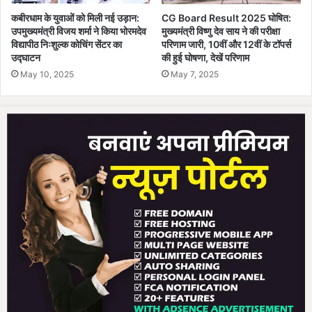
ल
कबीरधाम के युवाओं को मिली नई उड़ान:
CG Board Result 2025 घोषित:
त
उपमुख्यमंत्री विजय शर्मा ने किया भोरमदेव
मुख्यमंत्री विष्णु देव साय ने की परीक्षा
गं
विद्यापीठ निःशुल्क कोचिंग सेंटर का
परिणाम जारी, 10वीं और 12वीं के टॉपर्स
भी
उद्घाटन
की हुई घोषणा, देखें परिणाम
र
May 10, 2025
May 7, 2025