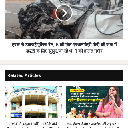
ना
से
ज्या
ट
दा
क
फा
रा
य
ई
दे
पु
मं
लि
द
स
ट्रक से टकराई पुलिस वैन, 6 की मौत:प्रधानमंत्री मोदी की सभा में
:
वै
ड्यूटी के लिए झुंझुनूं जा रहे थे, 1 की हालत गंभीर
रो
न
ज
,
2
6
5
की
Related Articles
मि
मौ
न
त
ट
:
की
प्र
दौ
धा
ड़
न
से
मं
8
त्री
CGBSE ने बदला 10वीं-12वीं के बोर्ड
जन्मदिवस विशेष : जनसेवा की राह पर
सा
मो