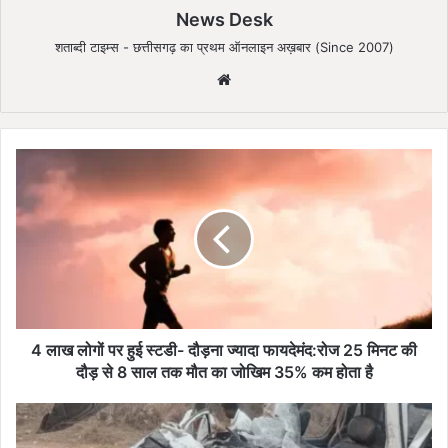
News Desk
शताब्दी टाइम्स - छत्तीसगढ़ का प्रथम ऑनलाइन अख़बार (Since 2007)
We
bsi
te
4
ला
ख
लो
गों
प
र
हु
ई
स्ट
4 लाख लोगों पर हुई स्टडी- दौड़ना ज्यादा फायदेमंद:रोज 25 मिनट की
डी
दौड़ से 8 साल तक मौत का जोखिम 35% कम होता है
-
दौ
ट्र
ड़
क