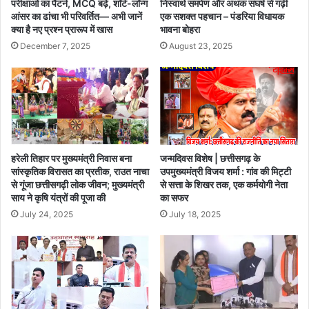
परीक्षाओं का पैटर्न, MCQ बढ़े, शॉर्ट-लॉन्ग
निस्वार्थ समर्पण और अथक संघर्ष से गढ़ी
ल
दी
आंसर का ढांचा भी परिवर्तित— अभी जानें
एक सशक्त पहचान – पंडरिया विधायक
त
की
क्या है नए प्रश्न प्रारूप में खास
भावना बोहरा
क
स
December 7, 2025
August 23, 2025
मौ
भा
त
में
का
ड्यू
जो
टी
खि
के
म
लि
3
ए
5
हरेली तिहार पर मुख्यमंत्री निवास बना
जन्मदिवस विशेष | छत्तीसगढ़ के
झुं
सांस्कृतिक विरासत का प्रतीक, राउत नाचा
उपमुख्यमंत्री विजय शर्मा : गांव की मिट्टी
%
झु
से गूंजा छत्तीसगढ़ी लोक जीवन; मुख्यमंत्री
से सत्ता के शिखर तक, एक कर्मयोगी नेता
क
नूं
साय ने कृषि यंत्रों की पूजा की
का सफर
म
जा
July 24, 2025
July 18, 2025
हो
र
ता
हे
है
थे
,
1
की
हा