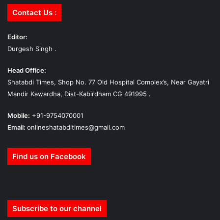
Contact Us :
Editor:
Durgesh Singh .
Head Office:
Shatabdi Times, Shop No. 77 Old Hospital Complex’s, Near Gayatri
Mandir Kawardha, Dist-Kabirdham CG 491995 .
Mobile:
+91-9754070001
Email:
onlineshatabditimes@gmail.com
Find us on Facebook
Subscribe to our channel