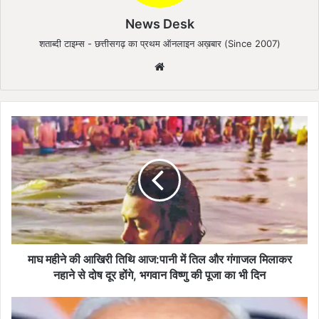
News Desk
शताब्दी टाइम्स - छत्तीसगढ़ का प्रथम ऑनलाइन अख़बार (Since 2007)
We
bsi
te
मा
घ
म
ही
ने
की
आ
खि
री
ति
माघ महीने की आखिरी तिथि आज:पानी में तिल और गंगाजल मिलाकर
थि
नहाने से दोष दूर होंगे, भगवान विष्णु की पूजा का भी दिन
आ
ज
पी
:
ए