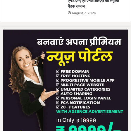
एनडीएमए एवं एनडीआरएफ की संयुक्त
र्प
बैठक सम्पन्न
ण
August 7, 2026