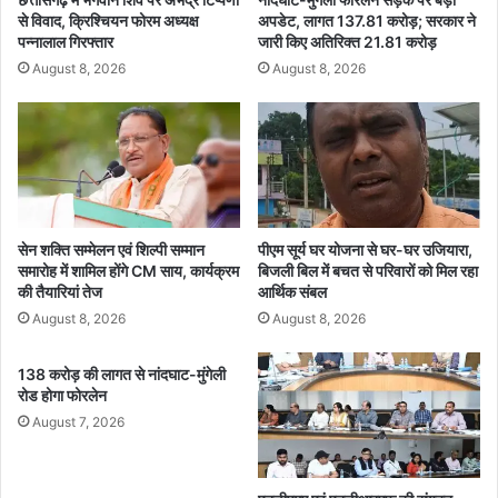
दू
ट
से विवाद, क्रिश्चियन फोरम अध्यक्ष
अपडेट, लागत 137.81 करोड़; सरकार ने
र
स
पन्नालाल गिरफ्तार
जारी किए अतिरिक्त 21.81 करोड़
हों
मे
August 8, 2026
August 8, 2026
गे
त
,
3
भ
4
ग
ह
वा
जा
न
र
वि
क
ष्णु
रो
सेन शक्ति सम्मेलन एवं शिल्पी सम्मान
पीएम सूर्य घर योजना से घर-घर उजियारा,
की
समारोह में शामिल होंगे CM साय, कार्यक्रम
बिजली बिल में बचत से परिवारों को मिल रहा
ड़
की तैयारियां तेज
आर्थिक संबल
पू
के
जा
प्रो
August 8, 2026
August 8, 2026
का
जे
भी
क्ट
138 करोड़ की लागत से नांदघाट-मुंगेली
दि
का
रोड होगा फोरलेन
न
आ
August 7, 2026
ज
लो
का