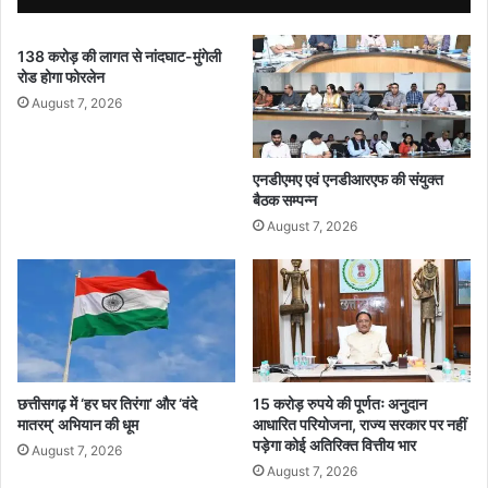
फ
य
र
शो
138 करोड़ की लागत से नांदघाट-मुंगेली
व
क
रोड होगा फोरलेन
री
घो
त
षि
August 7, 2026
क
त
एनडीएमए एवं एनडीआरएफ की संयुक्त
बैठक सम्पन्न
August 7, 2026
छत्तीसगढ़ में ‘हर घर तिरंगा’ और ‘वंदे
15 करोड़ रुपये की पूर्णतः अनुदान
मातरम्’ अभियान की धूम
आधारित परियोजना, राज्य सरकार पर नहीं
पड़ेगा कोई अतिरिक्त वित्तीय भार
August 7, 2026
August 7, 2026