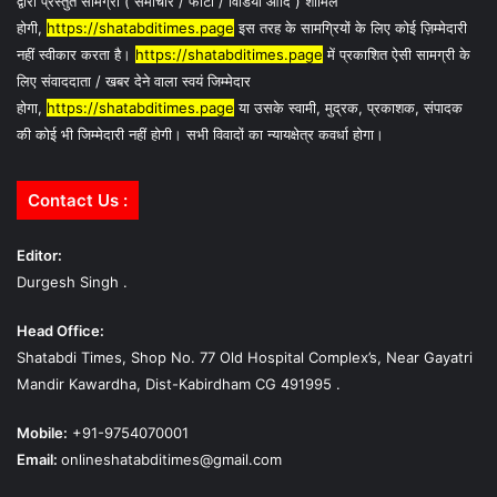
द्वारा प्रस्तुत सामग्री ( समाचार / फोटो / विडियो आदि ) शामिल
होगी,
https://shatabditimes.page
इस तरह के सामग्रियों के लिए कोई ज़िम्मेदारी
नहीं स्वीकार करता है।
https://shatabditimes.page
में प्रकाशित ऐसी सामग्री के
लिए संवाददाता / खबर देने वाला स्वयं जिम्मेदार
होगा,
https://shatabditimes.page
या उसके स्वामी, मुद्रक, प्रकाशक, संपादक
की कोई भी जिम्मेदारी नहीं होगी। सभी विवादों का न्यायक्षेत्र कवर्धा होगा।
Contact Us :
Editor:
Durgesh Singh .
Head Office:
Shatabdi Times, Shop No. 77 Old Hospital Complex’s, Near Gayatri
Mandir Kawardha, Dist-Kabirdham CG 491995 .
Mobile:
+91-9754070001
Email:
onlineshatabditimes@gmail.com