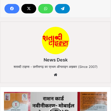
News Desk
शताब्दी टाइम्स - छत्तीसगढ़ का प्रथम ऑनलाइन अख़बार (Since 2007)
We
bsi
te
रा
श
न
का