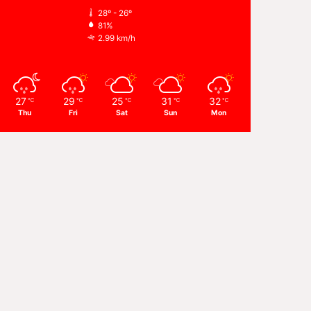
28º - 26º
81%
2.99 km/h
27
29
25
31
32
℃
℃
℃
℃
℃
Thu
Fri
Sat
Sun
Mon