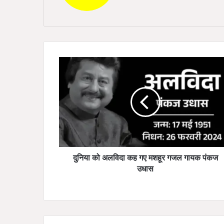
bsi
te
दु
नि
या
को
अ
ल
व‍ि
दा
क
ह
दुनिया को अलव‍िदा कह गए मशहूर गजल गायक पंकज
ग
उधास
ए
म
श
हू
र