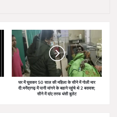
घ
र
में
घु
स
क
र
5
0
सा
घर में घुसकर 50 साल की महिला के सीने में गोली मार
ल
दी:मनेंद्रगढ़ में पानी मांगने के बहाने पहुंचे थे 2 बदमाश;
की
सीने में दांए तरफ धंसी बुलेट
म
हि
ला
के