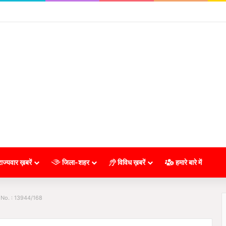
ाज्यवार ख़बरें
जिला-शहर
विविध ख़बरें
हमारे बारे में
 No. : 13944/168