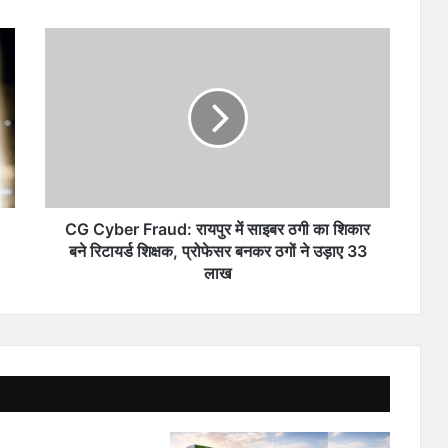
C
G
C
y
b
e
r
F
r
a
CG Cyber Fraud: रायपुर में साइबर ठगी का शिकार
u
बने रिटायर्ड शिक्षक, प्रोफेसर बनकर ठगों ने उड़ाए 33
d
लाख
:
रा
य
पु
र
में
सा
इ