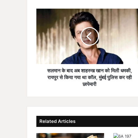
स
ल
मा
न
के
बा
द
अ
ब
शा
सलमान के बाद अब शाहरुख खान को मिली धमकी,
ह
रायपुर से किया गया था कॉल, मुंबई पुलिस कर रही
रु
छापेमारी
ख
खा
न
को
मि
Related Articles
ली
ध
म