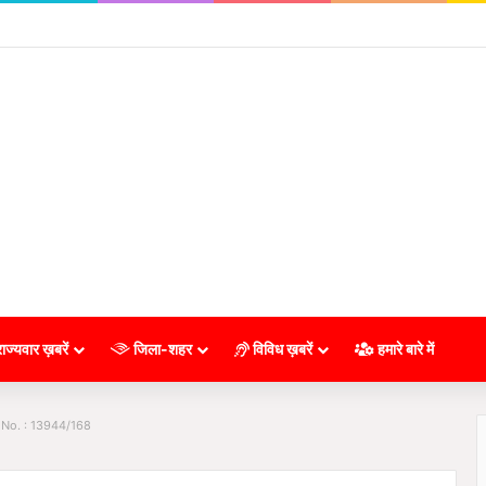
ाज्यवार ख़बरें
जिला-शहर
विविध ख़बरें
हमारे बारे में
 No. : 13944/168