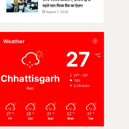
पहले मदर मिल्क बैंक का ऐलान
August 7, 2026
Weather
27
℃
Chhattisgarh
27º - 25º
78%
2.45 km/h
Rain
27
28
31
32
31
℃
℃
℃
℃
℃
Fri
Sat
Sun
Mon
Tue