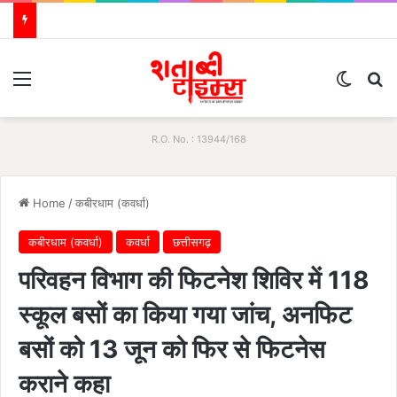
Menu
Switch
Se
R.O. No. : 13944/168
Home
/
कबीरधाम (कवर्धा)
कबीरधाम (कवर्धा)
कवर्धा
छत्तीसगढ़
परिवहन विभाग की फिटनेश शिविर में 118
स्कूल बसों का किया गया जांच, अनफिट
बसों को 13 जून को फिर से फिटनेस
कराने कहा