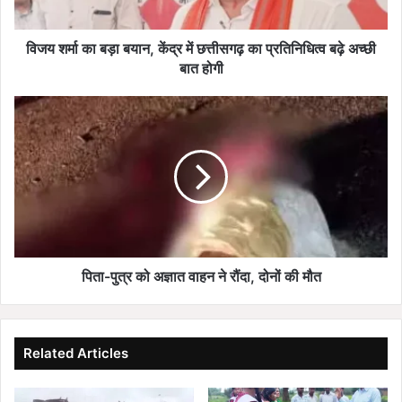
छत्तीसगढ़
का
प्रतिनिधित्व
विजय शर्मा का बड़ा बयान, केंद्र में छत्तीसगढ़ का प्रतिनिधित्व बढ़े अच्छी
बढ़े
बात होगी
अच्छी
बात
पिता-
होगी
पुत्र
को
अज्ञात
वाहन
ने
रौंदा,
दोनों
की
मौत
पिता-पुत्र को अज्ञात वाहन ने रौंदा, दोनों की मौत
Related Articles