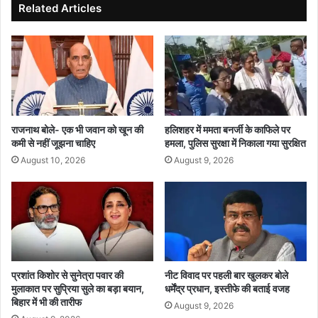
जा
री
Related Articles
त
से
स्क
छे
र
ड़
गि
छा
र
ड़
फ्ता
का
र
आ
रो
राजनाथ बोले- एक भी जवान को खून की
हलिशहर में ममता बनर्जी के काफिले पर
प
कमी से नहीं जूझना चाहिए
हमला, पुलिस सुरक्षा में निकाला गया सुरक्षित
सि
August 10, 2026
August 9, 2026
द्ध
,
त
त्का
ल
प्र
भा
व
प्रशांत किशोर से सुनेत्रा पवार की
नीट विवाद पर पहली बार खुलकर बोले
से
मुलाकात पर सुप्रिया सुले का बड़ा बयान,
धर्मेंद्र प्रधान, इस्तीफे की बताई वजह
बिहार में भी की तारीफ
नि
August 9, 2026
लं