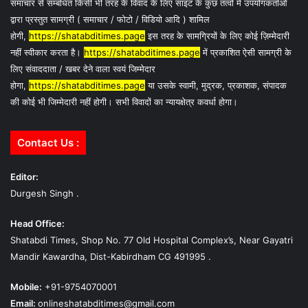
समाचार से सम्बंधित किसी भी तरह के विवाद के लिए साइट के कुछ तत्वों में उपयोगकर्ताओं
द्वारा प्रस्तुत सामग्री ( समाचार / फोटो / विडियो आदि ) शामिल
होगी,
https://shatabditimes.page
इस तरह के सामग्रियों के लिए कोई ज़िम्मेदारी
नहीं स्वीकार करता है।
https://shatabditimes.page
में प्रकाशित ऐसी सामग्री के
लिए संवाददाता / खबर देने वाला स्वयं जिम्मेदार
होगा,
https://shatabditimes.page
या उसके स्वामी, मुद्रक, प्रकाशक, संपादक
की कोई भी जिम्मेदारी नहीं होगी। सभी विवादों का न्यायक्षेत्र कवर्धा होगा।
Contact Us :
Editor:
Durgesh Singh .
Head Office:
Shatabdi Times, Shop No. 77 Old Hospital Complex’s, Near Gayatri
Mandir Kawardha, Dist-Kabirdham CG 491995 .
Mobile:
+91-9754070001
Email:
onlineshatabditimes@gmail.com