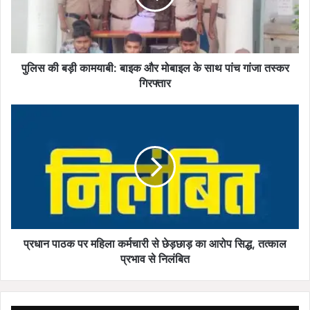
ड़ी
का
म
या
बी
पुलिस की बड़ी कामयाबी: बाइक और मोबाइल के साथ पांच गांजा तस्कर
:
गिरफ्तार
बा
इ
प्र
क
धा
औ
न
र
पा
मो
ठ
बा
क
इ
प
ल
र
के
म
सा
हि
प्रधान पाठक पर महिला कर्मचारी से छेड़छाड़ का आरोप सिद्ध, तत्काल
थ
ला
प्रभाव से निलंबित
पां
क
च
र्म
गां
चा