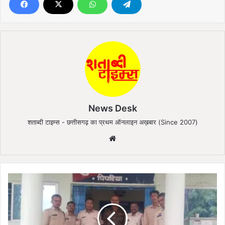
News Desk
शताब्दी टाइम्स - छत्तीसगढ़ का प्रथम ऑनलाइन अख़बार (Since 2007)
We
bsi
te
पु
लि
स
की
ब