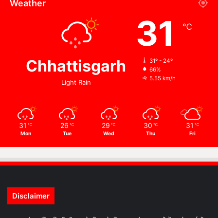
Weather
31
℃
Chhattisgarh
31º - 24º
66%
5.55 km/h
Light Rain
31
26
29
30
31
℃
℃
℃
℃
℃
Mon
Tue
Wed
Thu
Fri
Disclaimer