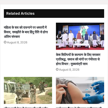
.
h
आ
e
शा
r
Related Articles
ल
:
क
मॉ
ड़ा
महिला के शव को दफनाने पर धमतरी में
न
विवाद, समझौते के बाद हिंदू रीति से होगा
ने
सू
अंतिम संस्कार
रा
न
ष्ट्री
August 8, 2026
ब
य
ना
अ
आ
केश शिल्पियों के कल्याण के लिए सरकार
नु
फ
प्रतिबद्ध, समाज की मांगों पर गंभीरता से
सू
त
होगा विचार : मुख्यमंत्री साय
चि
,
August 8, 2026
त
9
ज
लो
न
गों
जा
की
ति
जा
आ
न
यो
ग
ग