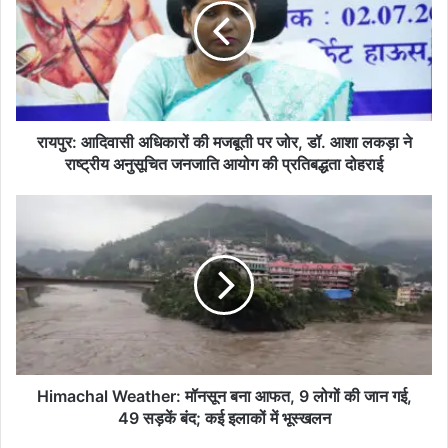
र
:
आ
दि
वा
सी
अ
रायपुर: आदिवासी अधिकारों की मजबूती पर जोर, डॉ. आशा लकड़ा ने
धि
राष्ट्रीय अनुसूचित जनजाति आयोग की प्रतिबद्धता दोहराई
का
रों
H
की
i
म
m
ज
a
बू
c
ती
h
प
a
र
l
जो
W
र
e
Himachal Weather: मॉनसून बना आफत, 9 लोगों की जान गई,
,
a
49 सड़कें बंद; कई इलाकों में भूस्खलन
डॉ
t