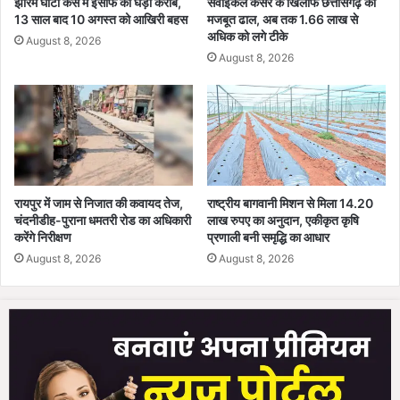
ई
झीरम घाटी केस में इंसाफ की घड़ी करीब,
सर्वाइकल कैंसर के खिलाफ छत्तीसगढ़ की
की
13 साल बाद 10 अगस्त को आखिरी बहस
मजबूत ढाल, अब तक 1.66 लाख से
,
अधिक को लगे टीके
प्र
4
August 8, 2026
ति
9
August 8, 2026
ब
स
द्ध
ड़
ता
कें
दो
बं
ह
द
रा
;
ई
क
रायपुर में जाम से निजात की कवायद तेज,
राष्ट्रीय बागवानी मिशन से मिला 14.20
ई
चंदनीडीह-पुराना धमतरी रोड का अधिकारी
लाख रुपए का अनुदान, एकीकृत कृषि
इ
करेंगे निरीक्षण
प्रणाली बनी समृद्धि का आधार
ला
August 8, 2026
August 8, 2026
कों
में
भू
स्ख
ल
न