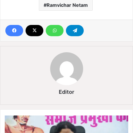
Ramvichar Netam
Editor
रा
य
पु