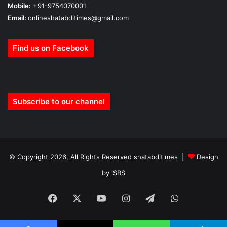
Mobile:
+91-9754070001
Email:
onlineshatabditimes@gmail.com
Find us on Facebook
Subscribe to our channel
© Copyright 2026, All Rights Reserved shatabditimes |
Design
by iSBS
Facebook
X
YouTube
Instagram
Telegram
WhatsApp