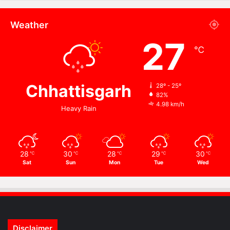
Weather
27
℃
Chhattisgarh
28º - 25º
82%
4.98 km/h
Heavy Rain
28
30
28
29
30
℃
℃
℃
℃
℃
Sat
Sun
Mon
Tue
Wed
Disclaimer