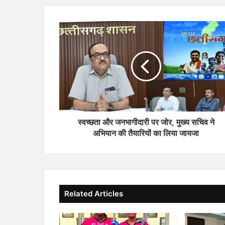
स्व
च्छ
ता
औ
र
ज
न
भा
गी
दा
स्वच्छता और जनभागीदारी पर जोर, मुख्य सचिव ने
री
अभियान की तैयारियों का लिया जायजा
प
र
जो
र
,
Related Articles
मु
ख्य
स