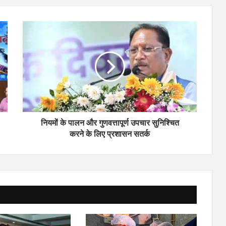
नि
य
मों
के
पा
ल
न
औ
र
गु
नियमों के पालन और गुणवत्तापूर्ण उपचार सुनिश्चित
ण
करने के लिए प्रशासन सतर्क
व
त्ता
पू
र्ण
उ
प
चा
र