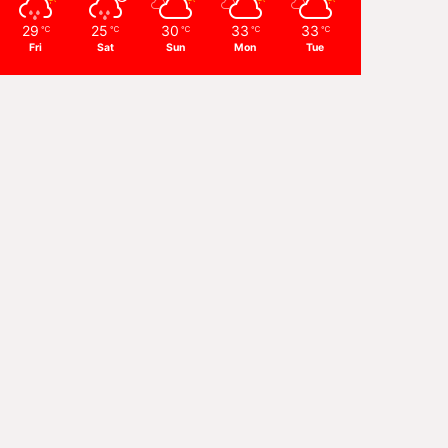
29
25
30
33
33
℃
℃
℃
℃
℃
Fri
Sat
Sun
Mon
Tue