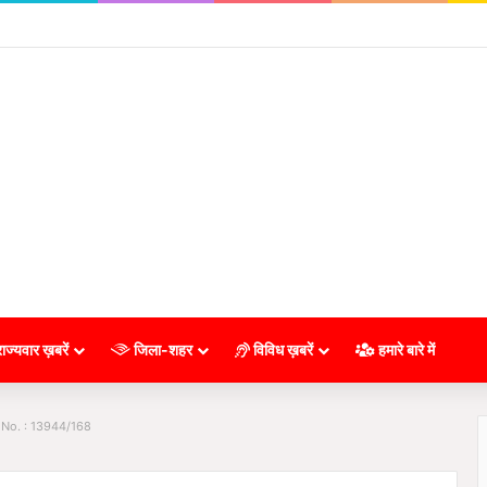
ाज्यवार ख़बरें
जिला-शहर
विविध ख़बरें
हमारे बारे में
 No. : 13944/168