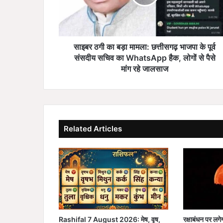
गी
का
ब
ड़ा
मा
साइबर ठगी का बड़ा मामला: छत्तीसगढ़ भाजपा के पूर्व
म
संसदीय सचिव का WhatsApp हैक, लोगों से पैसे
ला
मांग रहे जालसाज
:
छ
त्ती
स
ग
Related Articles
ढ़
भा
ज
पा
के
पू
र्व
सं
स
Rashifal 7 August 2026: मेष, वृष,
रक्षाबंधन पर लगेग