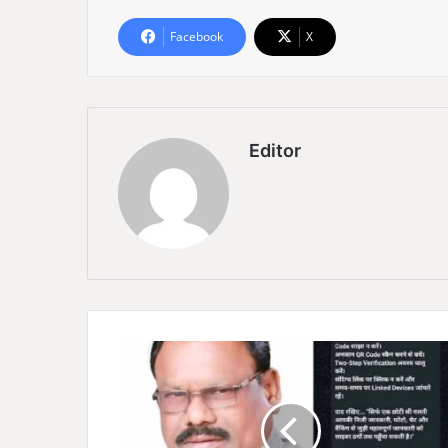
Facebook
X
Editor
सा
इ
ब
र
ठ