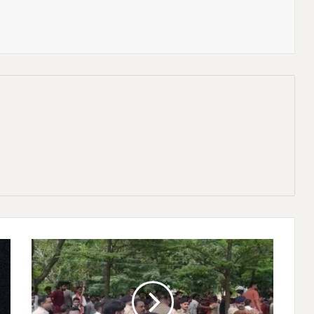
बि
ला
स
पु
र