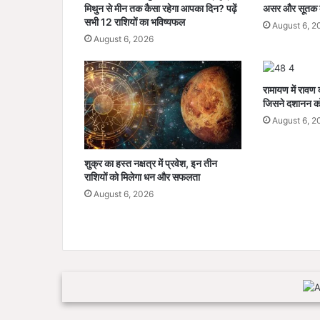
दी
मिथुन से मीन तक कैसा रहेगा आपका दिन? पढ़ें
असर और सूतक क
य
सभी 12 राशियों का भविष्यफल
August 6, 2
स
August 6, 2026
चि
व
का
रामायण में रावण
W
जिसने दशानन को
h
a
August 6, 2
t
s
शुक्र का हस्त नक्षत्र में प्रवेश, इन तीन
A
राशियों को मिलेगा धन और सफलता
p
August 6, 2026
p
है
क
,
लो
गों
से
पै
से