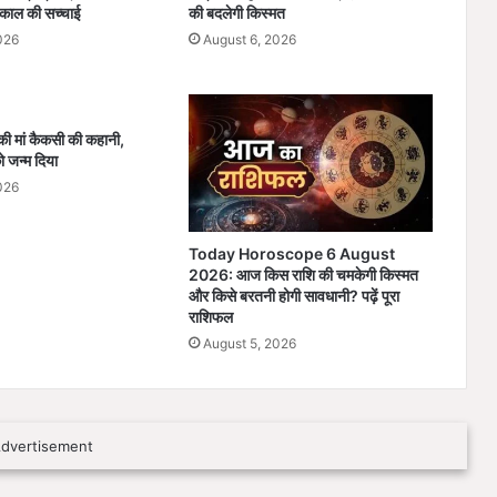
ध
ाल की सच्चाई
की बदलेगी किस्मत
र्मां
026
August 6, 2026
त
र
ण
के
 की मां कैकसी की कहानी,
आ
 जन्म दिया
रो
प
026
से
ग
Today Horoscope 6 August
र
2026: आज किस राशि की चमकेगी किस्मत
मा
और किसे बरतनी होगी सावधानी? पढ़ें पूरा
ई
राशिफल
सि
August 5, 2026
या
स
त