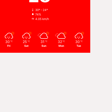
30º - 24º
74%
4.05 km/h
30
25
31
32
30
℃
℃
℃
℃
℃
Fri
Sat
Sun
Mon
Tue