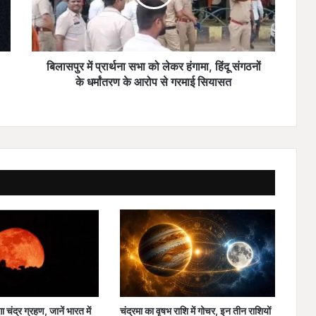
में
प्रा
र्थ
ना
स
बिलासपुर में प्रार्थना सभा को लेकर हंगामा, हिंदू संगठनों
भा
के धर्मांतरण के आरोप से गरमाई सियासत
को
ले
क
र
हं
गा
मा
,
हिं
दू
सं
ग
ठ
नों
के
ा चंद्र ग्रहण, जानें भारत में
चंद्रमा का वृषभ राशि में गोचर, इन तीन राशियों