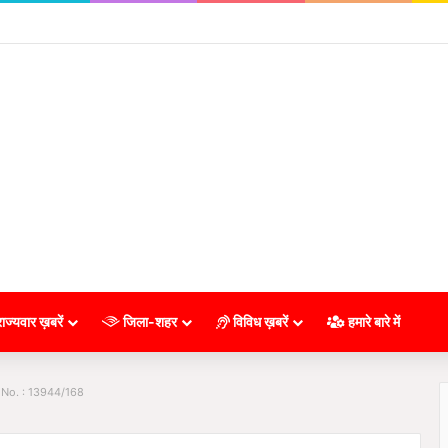
ाज्यवार ख़बरें
जिला-शहर
विविध ख़बरें
हमारे बारे में
 No. : 13944/168