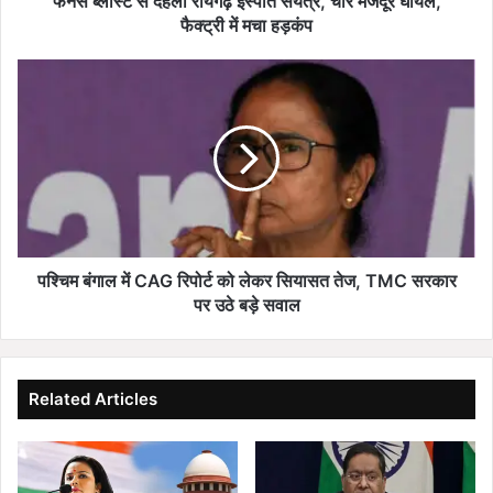
फर्नेस ब्लास्ट से दहला रायगढ़ इस्पात संयंत्र, चार मजदूर घायल,
य
फैक्ट्री में मचा हड़कंप
ग
ढ़
प
इ
श्चि
स्पा
म
त
बं
सं
गा
यं
ल
त्र
में
,
C
चा
A
र
G
पश्चिम बंगाल में CAG रिपोर्ट को लेकर सियासत तेज, TMC सरकार
म
रि
पर उठे बड़े सवाल
ज
पो
दू
र्ट
र
को
घा
ले
Related Articles
य
क
ल
र
,
सि
फै
या