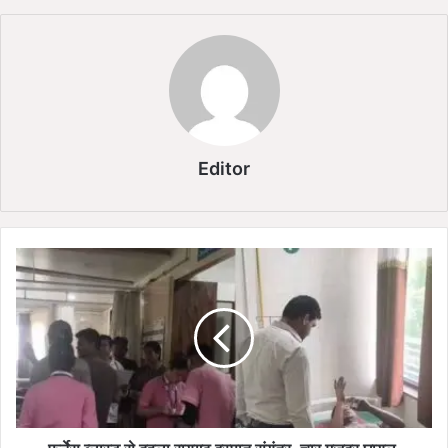
Editor
फ
र्ने
स
ब्ला
स्ट
से
द
ह
ला
रा