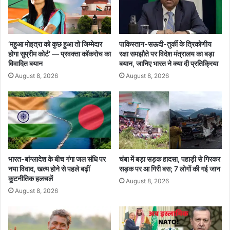
क्ट्री
स
में
त
म
ते
चा
ज
‘महुआ मोइत्रा को कुछ हुआ तो जिम्मेदार
पाकिस्तान-सऊदी-तुर्की के त्रिकोणीय
ह
,
होगा सुप्रीम कोर्ट’ — प्रवक्ता कॉकरोच का
रक्षा समझौते पर विदेश मंत्रालय का बड़ा
ड़
T
विवादित बयान
बयान, जानिए भारत ने क्या दी प्रतिक्रिया
कं
M
August 8, 2026
August 8, 2026
प
C
स
र
का
र
प
र
उ
भारत-बांग्लादेश के बीच गंगा जल संधि पर
चंबा में बड़ा सड़क हादसा, पहाड़ी से गिरकर
नया विवाद, खत्म होने से पहले बढ़ीं
सड़क पर आ गिरी बस; 7 लोगों की गई जान
ठे
कूटनीतिक हलचलें
ब
August 8, 2026
ड़े
August 8, 2026
स
वा
ल