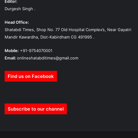
Editor:
Durgesh Singh .
Head Office:
Shatabdi Times, Shop No. 77 Old Hospital Complex’s, Near Gayatri
Mandir Kawardha, Dist-Kabirdham CG 491995 .
Mobile:
+91-9754070001
Email:
onlineshatabditimes@gmail.com
Find us on Facebook
Subscribe to our channel