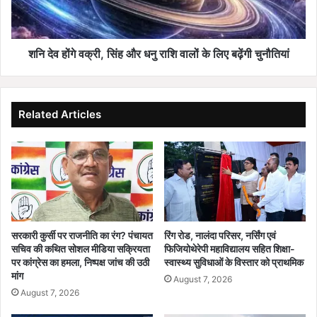
का
व
र
क्री
का
,
ब
सिं
शनि देव होंगे वक्री, सिंह और धनु राशि वालों के लिए बढ़ेंगी चुनौतियां
ड़ा
ह
फै
औ
स
र
ला
ध
Related Articles
,
नु
ग
रा
रि
शि
मा
वा
औ
लों
र
के
आ
लि
र्थि
ए
सरकारी कुर्सी पर राजनीति का रंग? पंचायत
रिंग रोड, नालंदा परिसर, नर्सिंग एवं
क
ब
सचिव की कथित सोशल मीडिया सक्रियता
फिजियोथेरेपी महाविद्यालय सहित शिक्षा-
सु
ढ़ें
पर कांग्रेस का हमला, निष्पक्ष जांच की उठी
स्वास्थ्य सुविधाओं के विस्तार को प्राथमिक
र
मांग
गी
August 7, 2026
क्षा
चु
August 7, 2026
प
नौ