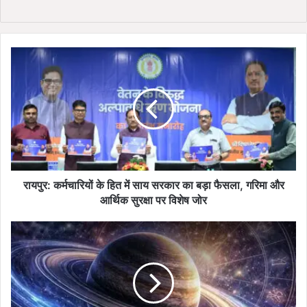
रा
य
पु
र
:
क
र्म
चा
रि
यों
रायपुर: कर्मचारियों के हित में साय सरकार का बड़ा फैसला, गरिमा और
के
आर्थिक सुरक्षा पर विशेष जोर
हि
त
श
में
नि
सा
दे
य
व
स
हों
र
गे