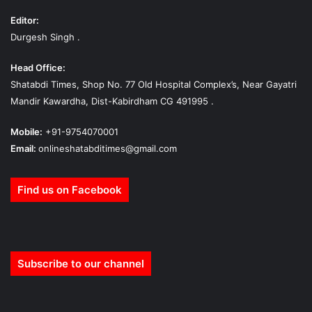
Editor:
Durgesh Singh .
Head Office:
Shatabdi Times, Shop No. 77 Old Hospital Complex’s, Near Gayatri
Mandir Kawardha, Dist-Kabirdham CG 491995 .
Mobile:
+91-9754070001
Email:
onlineshatabditimes@gmail.com
Find us on Facebook
Subscribe to our channel