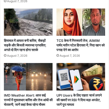
August 7, 2026
भा
में
व
ब
जा
ढ़े
री
गी
बा
रि
श
हिमाचल में आफत बनी बारिश, सैकड़ों
TCS केस में गिरफ्तारी तेज, AIMIM
की
सड़कें और बिजली व्यवस्था प्रभावित;
पार्षद मतीन पटेल हिरासत में; निदा खान को
र
अगले दो दिन रहना होगा सतर्क
पनाह देने का आरोप
फ्ता
August 7, 2026
August 7, 2026
र
IMD Weather Alert: आज कई
UPI Users के लिए राहत! चार्ज लगाने
राज्यों में मूसलाधार बारिश और तेज आंधी की
की खबरों पर RBI ने दिया बड़ा अपडेट,
चेतावनी, जानें कहां कैसा रहेगा मौसम
जानें पूरा मामला