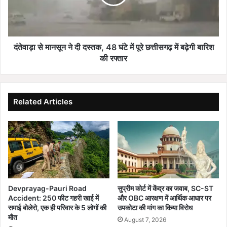
औ
मा
र
न
मी
सू
न
न
प
ने
दंतेवाड़ा से मानसून ने दी दस्तक, 48 घंटे में पूरे छत्तीसगढ़ में बढ़ेगी बारिश
र
दी
की रफ्तार
सा
द
ढ़े
स्त
सा
क
ती
,
Related Articles
,
4
सिं
8
ह
घं
-
टे
ध
में
नु
पू
प
रे
र
छ
Devprayag-Pauri Road
सुप्रीम कोर्ट में केंद्र का जवाब, SC-ST
ढै
त्ती
Accident: 250 फीट गहरी खाई में
और OBC आरक्षण में आर्थिक आधार पर
य्या
स
समाई बोलेरो, एक ही परिवार के 5 लोगों की
उपकोटा की मांग का किया विरोध
का
ग
मौत
August 7, 2026
प्र
ढ़