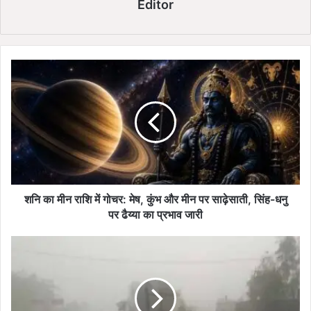
Editor
श
नि
का
मी
न
रा
शि
में
गो
च
शनि का मीन राशि में गोचर: मेष, कुंभ और मीन पर साढ़ेसाती, सिंह-धनु
र
पर ढैय्या का प्रभाव जारी
:
मे
दं
ष
ते
,
वा
कुं
ड़ा
भ
से