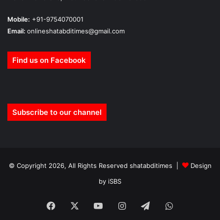
Mobile:
+91-9754070001
Email:
onlineshatabditimes@gmail.com
Find us on Facebook
Subscribe to our channel
© Copyright 2026, All Rights Reserved shatabditimes |
Design
by iSBS
Facebook
X
YouTube
Instagram
Telegram
WhatsApp