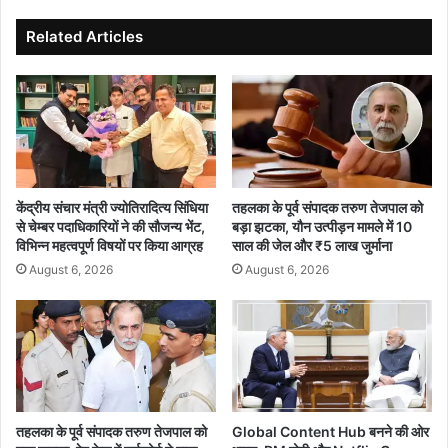
ब
इं
ढ़ा
ज
Related Articles
द
न
ब
सं
द
क
बा
ट
,
,
ची
वै
न
क
भी
ल्पि
केंद्रीय संचार मंत्री ज्योतिरादित्य सिंधिया
तहलका के पूर्व संपादक तरुण तेजपाल को
दि
क
से चेम्बर पदाधिकारियों ने की सौजन्य भेंट,
बड़ा झटका, यौन उत्पीड़न मामले में 10
खा
इं
विभिन्न महत्वपूर्ण विषयों पर किया आग्रह
साल की जेल और ₹5 लाख जुर्माना
न
ज
August 6, 2026
August 6, 2026
र
न
म
की
रु
खो
ख
ज
में
ते
ज
तहलका के पूर्व संपादक तरुण तेजपाल को
Global Content Hub बनने की ओर