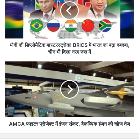
डि
प्लो
मै
टि
क
मा
स्ट
मोदी की डिप्लोमैटिक मास्टरस्ट्रोक! BRICS में भारत का बढ़ा दबदबा,
र
चीन भी दिखा नरम रुख में
स्ट्रो
क
A
!
M
B
C
R
A
I
फा
C
इ
S
ट
में
र
भा
प्रो
र
जे
AMCA फाइटर प्रोजेक्ट में इंजन संकट, वैकल्पिक इंजन की खोज तेज
त
क्ट
का
में