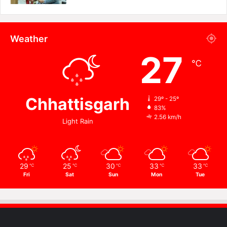
Weather
27
℃
Chhattisgarh
29º - 25º
83%
2.56 km/h
Light Rain
29
25
30
33
33
℃
℃
℃
℃
℃
Fri
Sat
Sun
Mon
Tue