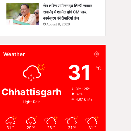
सेन शक्ति सम्मेलन एवं शिल्पी सम्मान
समारोह में शामिल होंगे CM साय,
कार्यक्रम की तैयारियां तेज
August 8, 2026
Weather
31
℃
Chhattisgarh
31º - 25º
67%
4.67 km/h
Light Rain
31
29
28
31
31
℃
℃
℃
℃
℃