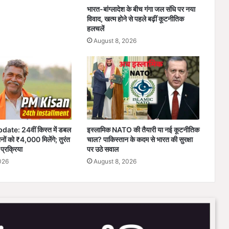
में
भारत-बांग्लादेश के बीच गंगा जल संधि पर नया
अ
विवाद, खत्म होने से पहले बढ़ीं कूटनीतिक
भी
हलचलें
ढा
August 8, 2026
ई
सा
ल
हैं
,
का
र्य
क
te: 24वीं किस्त में डबल
इस्लामिक NATO की तैयारी या नई कूटनीतिक
र्ता
ों को ₹4,000 मिलेंगे; तुरंत
चाल? पाकिस्तान के कदम से भारत की सुरक्षा
सं
प्रक्रिया
पर उठे सवाल
ग
026
August 8, 2026
ठ
न
वि
स्ता
र
प
र