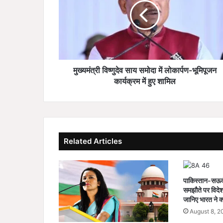
त्री
वि
ष्णु
दे
व
सा
य
मुख्यमंत्री विष्णुदेव साय समोदा में लोकार्पण-भूमिपूजन
स
कार्यक्रम में हुए शामिल
मो
दा
में
लो
का
Related Articles
र्प
ण
-
भू
पाकिस्तान-सऊदी-
मि
समझौते पर विदेश
पू
जानिए भारत ने क्
ज
August 8, 2
न