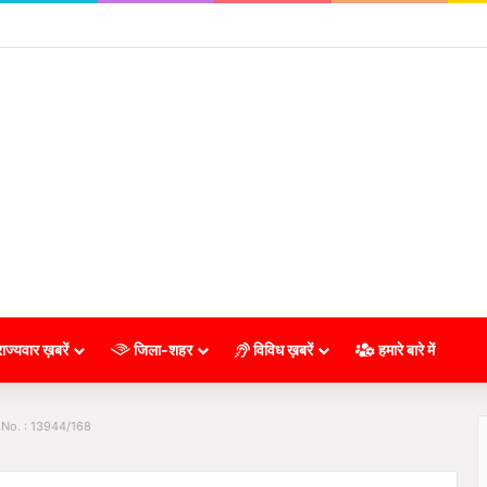
ाज्यवार ख़बरें
जिला-शहर
विविध ख़बरें
हमारे बारे में
 No. : 13944/168