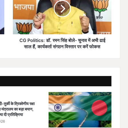
o
l
i
t
i
c
s
CG Politics: डॉ. रमन सिंह बोले- चुनाव में अभी ढाई
:
साल हैं, कार्यकर्ता संगठन विस्तार पर करें फोकस
डॉ
.
र
म
न
सिं
ह
बो
ले
तुर्की के त्रिकोणीय रक्षा
-
 मंत्रालय का बड़ा बयान,
चु
या दी प्रतिक्रिया
ना
026
व