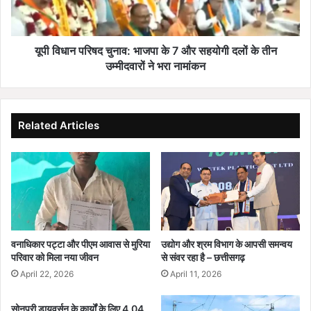
ग
रि
या
ष
च
द
लि
चु
यूपी विधान परिषद चुनाव: भाजपा के 7 और सहयोगी दलों के तीन
त
ना
उम्मीदवारों ने भरा नामांकन
था
व
ना
:
भा
ज
Related Articles
पा
के
7
औ
र
स
ह
यो
वनाधिकार पट्टा और पीएम आवास से मुरिया
उद्योग और श्रम विभाग के आपसी समन्वय
गी
परिवार को मिला नया जीवन
से संवर रहा है – छत्तीसगढ़
द
April 22, 2026
April 11, 2026
लों
के
सोनपुरी डायवर्सन के कार्यों के लिए 4.04