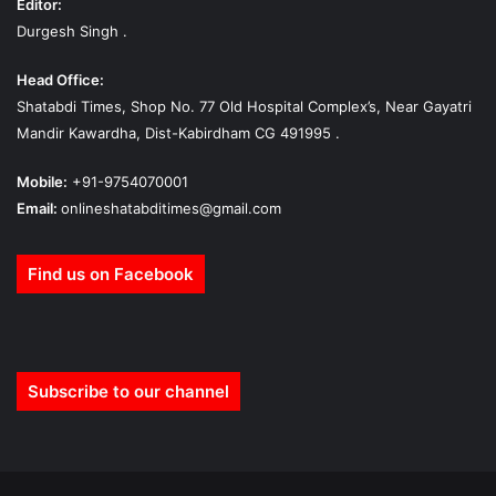
Editor:
Durgesh Singh .
Head Office:
Shatabdi Times, Shop No. 77 Old Hospital Complex’s, Near Gayatri
Mandir Kawardha, Dist-Kabirdham CG 491995 .
Mobile:
+91-9754070001
Email:
onlineshatabditimes@gmail.com
Find us on Facebook
Subscribe to our channel