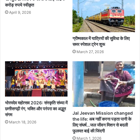
ती
करोड़ रुपये स्वीकृत
न
April 9, 2026
उ
म्मी
द
वा
ग्रीष्मकाल में यात्रियों की सुविधा के लिए
रों
समर स्पेशल ट्रेन शुरू
ने
March 27, 2026
भ
रा
ना
मां
क
न
भोरमदेव महोत्सव 2026: संस्कृति संध्या में
छत्तीसगढ़ी रंग, भक्ति और परंपरा का अद्भुत
Jal Jeevan Mission changed
संगम
the life: अब नहीं करना पड़ता पानी के
March 18, 2026
लिए संघर्ष…जल जीवन मिशन से बदली
फुलमत बाई की जिंदगी
March 1, 2026