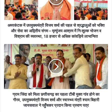
क
में
उ
प
मु
अमरकंटक में उपमुख्यमंत्री विजय शर्मा की पहल से श्रद्धालुओं को भक्ति
ख्य
और सेवा का अद्वितीय संगम – मृत्युंजय आश्रम में निःशुल्क भोजन व
मं
विश्राम की व्यवस्था, 18 हजार से अधिक कांवड़िये लाभान्वित
त्री
वि
ग्रा
ज
म
य
जिं
श
दा
र्मा
को
की
मि
प
ला
ह
छ
ल
त्ती
से
स
ग्राम जिंदा को मिला छत्तीसगढ़ का पहला टीबी मुक्त गांव होने का
श्र
ग
गौरव, उपमुख्यमंत्री विजय शर्मा और स्वास्थ्य मंत्री श्याम बिहारी
द्धा
ढ़
जायसवाल ने पहुँचकर प्रदान किया प्रमाण पत्र
लु
का