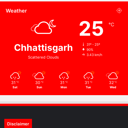
Weather
25
℃
Chhattisgarh
31º - 25º
90%
3.43 km/h
Scattered Clouds
31
30
31
31
32
℃
℃
℃
℃
℃
Sat
Sun
Mon
Tue
Wed
Disclaimer