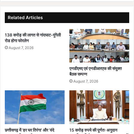
ओं
प
को
ह
भ
ला
Related Articles
क्ति
टी
औ
बी
र
मु
138 करोड़ की लागत से नांदघाट-मुंगेली
से
रोड होगा फोरलेन
क्त
वा
गां
August 7, 2026
का
व
अ
हो
द्वि
ने
एनडीएमए एवं एनडीआरएफ की संयुक्त
ती
का
बैठक सम्पन्न
य
गौ
August 7, 2026
सं
र
ग
व
म
,
–
मृ
उ
त्युं
प
ज
मु
य
ख्य
छत्तीसगढ़ में ‘हर घर तिरंगा’ और ‘वंदे
15 करोड़ रुपये की पूर्णतः अनुदान