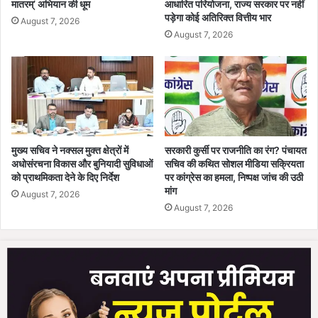
आ
मं
मातरम्’ अभियान की धूम
आधारित परियोजना, राज्य सरकार पर नहीं
श्र
पड़ेगा कोई अतिरिक्त वित्तीय भार
त्री
August 7, 2026
म
वि
August 7, 2026
में
ज
निः
य
शु
श
ल्क
र्मा
भो
औ
ज
र
न
स्वा
व
मुख्य सचिव ने नक्सल मुक्त क्षेत्रों में
सरकारी कुर्सी पर राजनीति का रंग? पंचायत
स्थ्य
अधोसंरचना विकास और बुनियादी सुविधाओं
सचिव की कथित सोशल मीडिया सक्रियता
वि
मं
को प्राथमिकता देने के दिए निर्देश
पर कांग्रेस का हमला, निष्पक्ष जांच की उठी
श्रा
त्री
मांग
म
August 7, 2026
श्या
August 7, 2026
की
म
व्य
बि
व
हा
स्था
री
,
जा
1
य
8
स
ह
वा