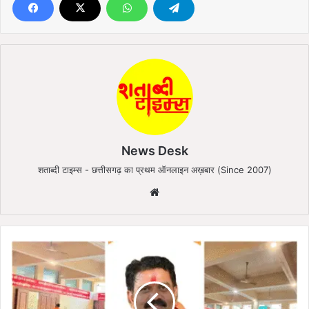
News Desk
शताब्दी टाइम्स - छत्तीसगढ़ का प्रथम ऑनलाइन अख़बार (Since 2007)
We
bsi
te
अ
म
र
कं
ट