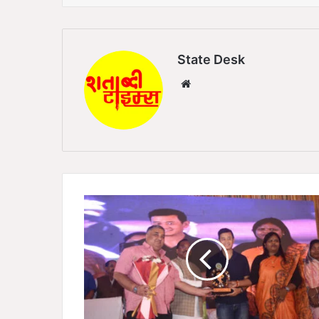
State Desk
We
bsi
te
स
र
गु
जा
ओ
ल
म्पि
क