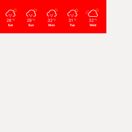
28
28
32
31
32
℃
℃
℃
℃
℃
Sat
Sun
Mon
Tue
Wed