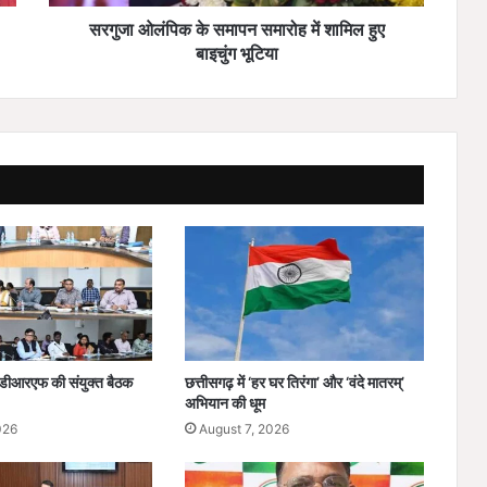
के
स
सरगुजा ओलंपिक के समापन समारोह में शामिल हुए
मा
बाइचुंग भूटिया
प
न
स
मा
रो
ह
में
शा
मि
ल
हु
ए
बा
इ
डीआरएफ की संयुक्त बैठक
छत्तीसगढ़ में ‘हर घर तिरंगा’ और ‘वंदे मातरम्’
चुं
अभियान की धूम
ग
026
August 7, 2026
भू
टि
या