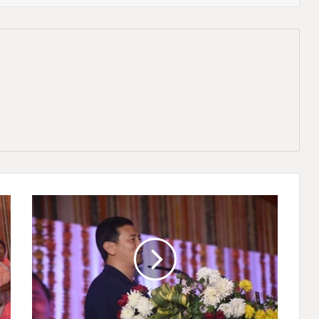
स
र
गु
जा
ओ
लं
पि
क