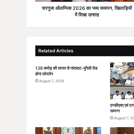
2
0
सरगुजा ओलम्पिक 2026 का भव्य समापन, खिलाड़ियों
2
में दिखा उत्साह
6
का
भ
व्य
स
Related Articles
मा
प
न
138 करोड़ की लागत से नांदघाट-मुंगेली रोड
,
होगा फोरलेन
खि
August 7, 2026
ला
ड़ि
यों
में
एनडीएमए एवं एन
दि
सम्पन्न
खा
August 7, 2
उ
त्सा
ह