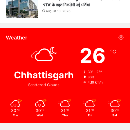
NTA’ के तहत निकलेगी नई भर्तियां
August 10, 2026
Weather
26
℃
Chhattisgarh
30º - 25º
86%
4.19 km/h
Scattered Clouds
30
30
31
31
30
℃
℃
℃
℃
℃
Tue
Wed
Thu
Fri
Sat