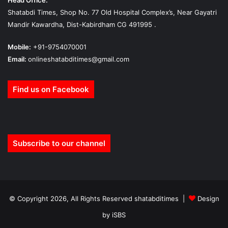
Shatabdi Times, Shop No. 77 Old Hospital Complex’s, Near Gayatri
Mandir Kawardha, Dist-Kabirdham CG 491995 .
Mobile:
+91-9754070001
Email:
onlineshatabditimes@gmail.com
Find us on Facebook
Subscribe to our channel
© Copyright 2026, All Rights Reserved shatabditimes |
Design
by iSBS