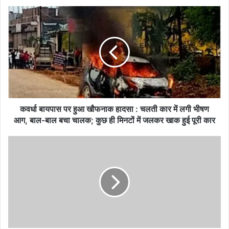
क
व
र्धा
बा
य
पा
स
प
र
हु
कवर्धा बायपास पर हुआ खौफनाक हादसा : चलती कार में लगी भीषण
आ
आग, बाल-बाल बचा चालक; कुछ ही मिनटों में जलकर खाक हुई पूरी कार
खौ
फ
ध
ना
र्मां
क
त
हा
र
द
ण
सा
औ
:
र
च
मा
ल
न