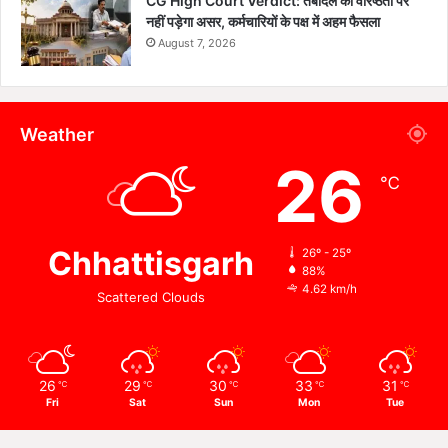
CG High Court Verdict: तबादले का वरिष्ठता पर
नहीं पड़ेगा असर, कर्मचारियों के पक्ष में अहम फैसला
August 7, 2026
Weather
26
℃
Chhattisgarh
26º - 25º
88%
4.62 km/h
Scattered Clouds
26
29
30
33
31
℃
℃
℃
℃
℃
Fri
Sat
Sun
Mon
Tue