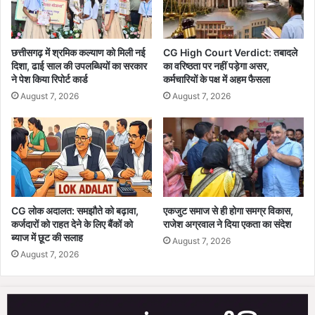
क
को
;
र्ट
कु
से
छ
ज
छत्तीसगढ़ में श्रमिक कल्याण को मिली नई
CG High Court Verdict: तबादले
ही
दिशा, ढाई साल की उपलब्धियों का सरकार
का वरिष्ठता पर नहीं पड़ेगा असर,
मा
ने पेश किया रिपोर्ट कार्ड
कर्मचारियों के पक्ष में अहम फैसला
मि
न
न
त
August 7, 2026
August 7, 2026
टों
में
ज
ल
क
र
खा
CG लोक अदालत: समझौते को बढ़ावा,
एकजुट समाज से ही होगा समग्र विकास,
क
कर्जदारों को राहत देने के लिए बैंकों को
राजेश अग्रवाल ने दिया एकता का संदेश
हु
ब्याज में छूट की सलाह
August 7, 2026
ई
August 7, 2026
पू
री
का
र