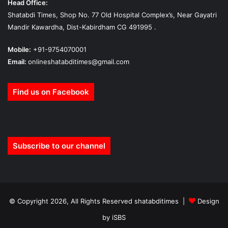
Head Office:
Shatabdi Times, Shop No. 77 Old Hospital Complex’s, Near Gayatri
Mandir Kawardha, Dist-Kabirdham CG 491995 .
Mobile:
+91-9754070001
Email:
onlineshatabditimes@gmail.com
Find us on Facebook
Subscribe to our channel
© Copyright 2026, All Rights Reserved shatabditimes |
Design
by iSBS