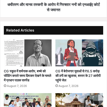
ती
व
धर्मांतरण और मानव तस्करी के आरोप में गिरफ्तार ननों को एनआईए कोर्ट
का
त
से जमानत
र
स्क
में
री
ल
के
गी
आ
Related Articles
भी
रो
ष
प
ण
में
आ
गि
ग
र
,
फ्ता
बा
र
ल
न
CG स्कूल में शर्मनाक आरोप, बच्चे को
CG में बेरोजगार युवाओं से ₹6.5 करोड़
-
नों
फीडिंग कराते समय छिपकर देखने के मामले
की ठगी का खुलासा, बस्तर के 27 आरोपी
बा
को
में प्रधान पाठक सस्पेंड
पहुंचे जेल
ल
ए
August 7, 2026
August 7, 2026
ब
न
चा
आ
चा
ई
ल
ए