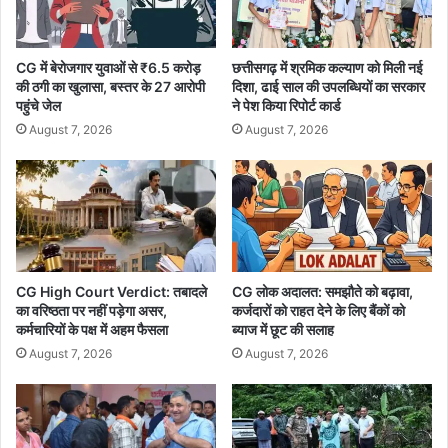
न्य
रू
मु
क
ला
ता
CG में बेरोजगार युवाओं से ₹6.5 करोड़
छत्तीसगढ़ में श्रमिक कल्याण को मिली नई
का
का
की ठगी का खुलासा, बस्तर के 27 आरोपी
दिशा, ढाई साल की उपलब्धियों का सरकार
त
दि
पहुंचे जेल
ने पेश किया रिपोर्ट कार्ड
या
August 7, 2026
August 7, 2026
ग
या
सं
दे
श
CG High Court Verdict: तबादले
CG लोक अदालत: समझौते को बढ़ावा,
का वरिष्ठता पर नहीं पड़ेगा असर,
कर्जदारों को राहत देने के लिए बैंकों को
कर्मचारियों के पक्ष में अहम फैसला
ब्याज में छूट की सलाह
August 7, 2026
August 7, 2026