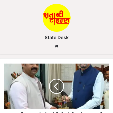
State Desk
We
bsi
te
रा
य
पु
र
में
रा
ज्य
पा
ल