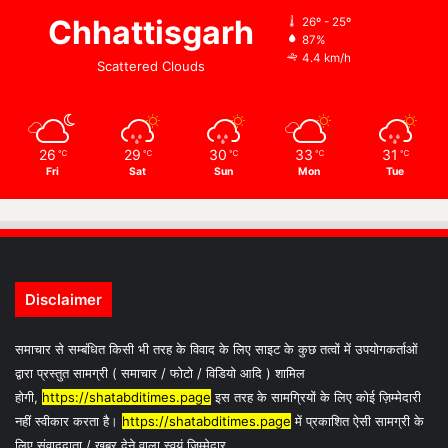
Chhattisgarh
26º - 25º
87%
4.4 km/h
Scattered Clouds
26
29
30
33
31
℃
℃
℃
℃
℃
Fri
Sat
Sun
Mon
Tue
Disclaimer
समाचार से सम्बंधित किसी भी तरह के विवाद के लिए साइट के कुछ तत्वों में उपयोगकर्ताओं
द्वारा प्रस्तुत सामग्री ( समाचार / फोटो / विडियो आदि ) शामिल
होगी,
https://shatabditimes.page
इस तरह के सामग्रियों के लिए कोई ज़िम्मेदारी
नहीं स्वीकार करता है।
https://shatabditimes.page
में प्रकाशित ऐसी सामग्री के
लिए संवाददाता / खबर देने वाला स्वयं जिम्मेदार