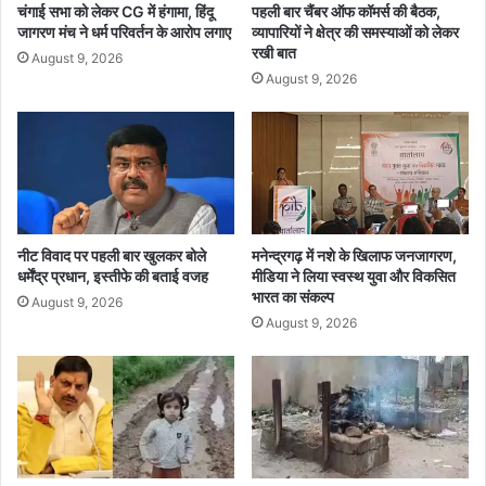
न
श
चंगाई सभा को लेकर CG में हंगामा, हिंदू
पहली बार चैंबर ऑफ कॉमर्स की बैठक,
र्वि
क
जागरण मंच ने धर्म परिवर्तन के आरोप लगाए
व्यापारियों ने क्षेत्र की समस्याओं को लेकर
नि
रे
रखी बात
August 9, 2026
यो
गी
August 9, 2026
ज
1
न
1
सा
ल
की
रि
पो
र्ट
नीट विवाद पर पहली बार खुलकर बोले
मनेन्द्रगढ़ में नशे के खिलाफ जनजागरण,
धर्मेंद्र प्रधान, इस्तीफे की बताई वजह
मीडिया ने लिया स्वस्थ युवा और विकसित
,
भारत का संकल्प
ह
August 9, 2026
र
August 9, 2026
मं
त्रा
ल
य
से
मां
गा