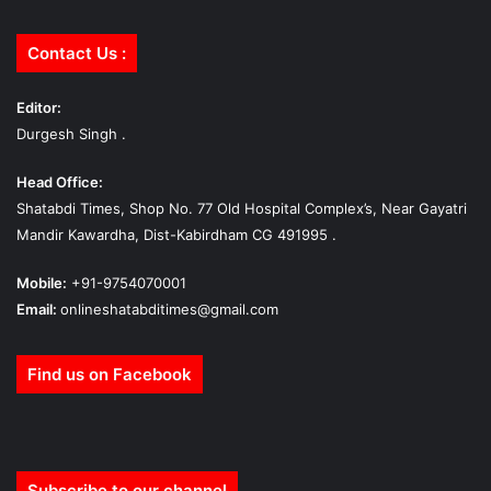
Contact Us :
Editor:
Durgesh Singh .
Head Office:
Shatabdi Times, Shop No. 77 Old Hospital Complex’s, Near Gayatri
Mandir Kawardha, Dist-Kabirdham CG 491995 .
Mobile:
+91-9754070001
Email:
onlineshatabditimes@gmail.com
Find us on Facebook
Subscribe to our channel