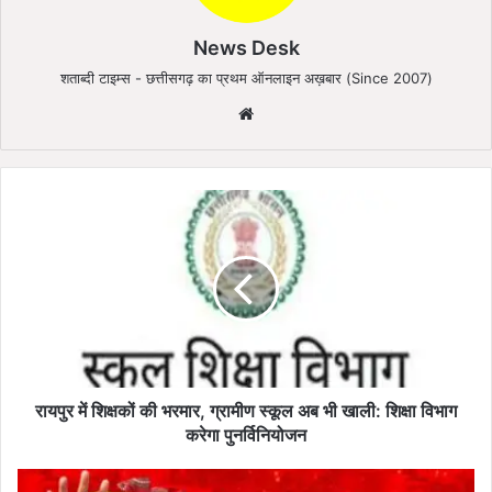
News Desk
शताब्दी टाइम्स - छत्तीसगढ़ का प्रथम ऑनलाइन अख़बार (Since 2007)
We
bsi
te
रा
य
पु
र
में
शि
क्ष
कों
की
भ
रायपुर में शिक्षकों की भरमार, ग्रामीण स्कूल अब भी खाली: शिक्षा विभाग
र
करेगा पुनर्विनियोजन
मा
र
M