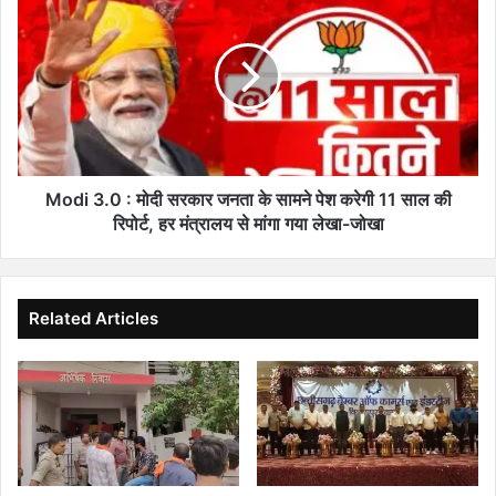
,
o
ग्रा
d
मी
i
ण
3
स्कू
.
ल
0
अ
:
ब
मो
भी
दी
Modi 3.0 : मोदी सरकार जनता के सामने पेश करेगी 11 साल की
खा
स
रिपोर्ट, हर मंत्रालय से मांगा गया लेखा-जोखा
ली
र
:
का
शि
र
क्षा
ज
Related Articles
वि
न
भा
ता
ग
के
क
सा
रे
म
गा
ने
पु
पे