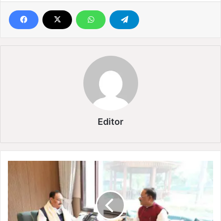
Editor
दि
ल्ली
में
C
M
सा