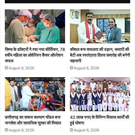
ज
र
औ
पं
र
च
स्वा
से
स्थ्य
मा
सु
र
वि
पी
धा
ट
सिम्स के डॉक्टरों ने रचा नया कीर्तिमान, 78
कौशल बना सफलता की उड़ान, धमतरी की
ओं
का
वर्षीय महिला का ओवेरियन कैंसर ऑपरेशन
बेटी अब स्वतंत्रता दिवस समारोह की बनेगी
प
आ
सफल
सहभागी
र
रो
August 6, 2026
August 6, 2026
मं
प
थ
;
न
स
र
पं
च
पु
त्र
छत्तीसगढ़ का समाज कल्याण मॉडल बना
42 लाख रुपए के विभिन्न विकास कार्यों की
जनसेवा और सामाजिक सुरक्षा की मिसाल
हुई घोषणा
स
मे
August 6, 2026
August 6, 2026