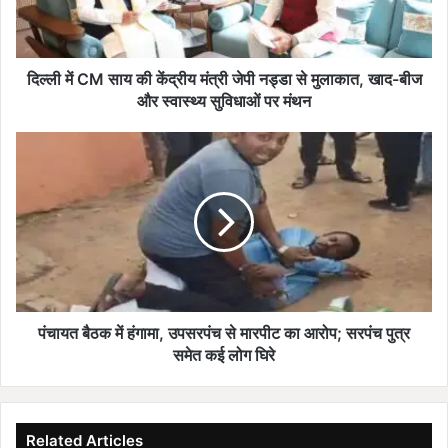
य
की
कें
द्री
दिल्ली में CM साय की केंद्रीय मंत्री जेपी नड्डा से मुलाकात, खाद-बीज
य
और स्वास्थ्य सुविधाओं पर मंथन
मं
त्री
पं
जे
चा
पी
य
न
त
ड्डा
बै
से
ठ
मु
क
ला
में
का
हं
त
गा
पंचायत बैठक में हंगामा, उपसरपंच से मारपीट का आरोप; सरपंच पुत्र
,
मा
समेत कई लोग घिरे
खा
,
द
उ
-
प
बी
स
Related Articles