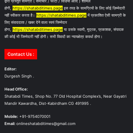
द्वारा प्रस्तुत सामग्री ( समाचार / फोटो / विडियो आदि ) शामिल
होगी,
https://shatabditimes.page
इस तरह के सामग्रियों के लिए कोई ज़िम्मेदारी
नहीं स्वीकार करता है।
https://shatabditimes.page
में प्रकाशित ऐसी सामग्री के
लिए संवाददाता / खबर देने वाला स्वयं जिम्मेदार
होगा,
https://shatabditimes.page
या उसके स्वामी, मुद्रक, प्रकाशक, संपादक
की कोई भी जिम्मेदारी नहीं होगी। सभी विवादों का न्यायक्षेत्र कवर्धा होगा।
Contact Us :
Editor:
Durgesh Singh .
Head Office:
Shatabdi Times, Shop No. 77 Old Hospital Complex’s, Near Gayatri
Mandir Kawardha, Dist-Kabirdham CG 491995 .
Mobile:
+91-9754070001
Email:
onlineshatabditimes@gmail.com