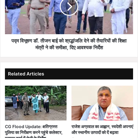
स्ट्रा
भू
इ
ष
क
ण
!
डॉ
कृ
.
षि
ती
वि
ज
पद्म विभूषण डॉ. तीजन बाई को श्रद्धांजलि देने की तैयारियों की शिक्षा
भा
न
मंत्री ने की समीक्षा, दिए आवश्यक निर्देश
ग
बा
की
ई
अ
को
धि
श्र
Related Articles
का
द्धां
री
ज
के
लि
घ
दे
र
ने
से
की
सो
तै
ना
या
CG Flood Update: क्षतिग्रस्त
राजेश अग्रवाल का आह्वान, स्वदेशी अपनाएं
-
रि
पुलिया का निरीक्षण करने पहुंचे कलेक्टर,
और स्थानीय उत्पादों को दें बढ़ावा
न
यों