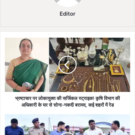
Editor
भ्र
ष्टा
चा
र
प
र
लो
का
यु
क्त
भ्रष्टाचार पर लोकायुक्त की सर्जिकल स्ट्राइक! कृषि विभाग की
की
अधिकारी के घर से सोना-नकदी बरामद, कई शहरों में रेड
स
र्जि
प
क
द्म
ल
वि