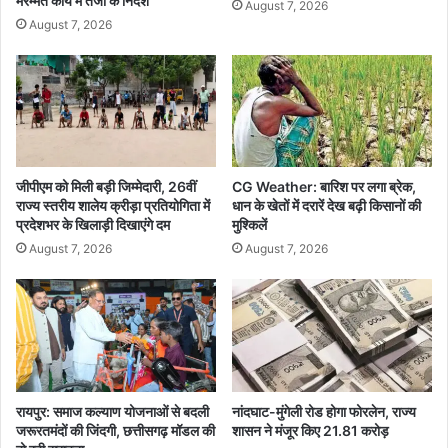
मरम्मत कार्य में तेजी के निर्देश
August 7, 2026
क
की
August 7, 2026
दी
शि
ब
क्षा
रा
मं
म
त्री
द
ने
,
की
क
स
ई
मी
जीपीएम को मिली बड़ी जिम्मेदारी, 26वीं
CG Weather: बारिश पर लगा ब्रेक,
श
राज्य स्तरीय शालेय क्रीड़ा प्रतियोगिता में
धान के खेतों में दरारें देख बढ़ी किसानों की
क्षा
प्रदेशभर के खिलाड़ी दिखाएंगे दम
मुश्किलें
ह
,
रों
दि
August 7, 2026
August 7, 2026
में
ए
रे
आ
ड
व
श्य
क
नि
र्दे
रायपुर: समाज कल्याण योजनाओं से बदली
नांदघाट-मुंगेली रोड होगा फोरलेन, राज्य
श
जरूरतमंदों की जिंदगी, छत्तीसगढ़ मॉडल की
शासन ने मंजूर किए 21.81 करोड़