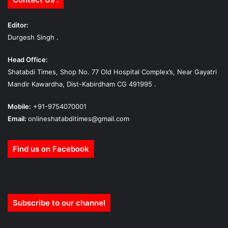
Editor:
Durgesh Singh .
Head Office:
Shatabdi Times, Shop No. 77 Old Hospital Complex’s, Near Gayatri
Mandir Kawardha, Dist-Kabirdham CG 491995 .
Mobile:
+91-9754070001
Email:
onlineshatabditimes@gmail.com
Find us on Facebook
Subscribe to our channel