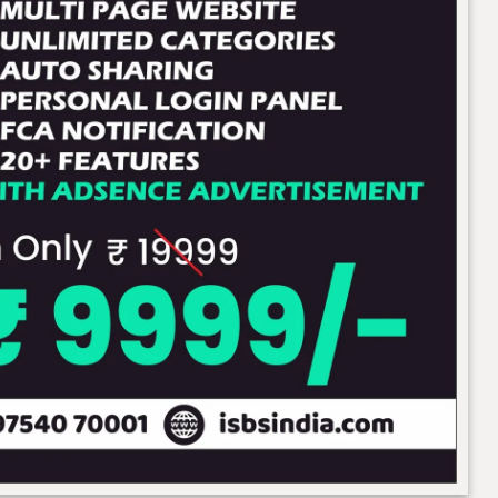
न
ला
इ
न
प्र
वे
श
प्र
क्रि
या
की
स
म
य
-
सा
र
णी
भी
जा
री