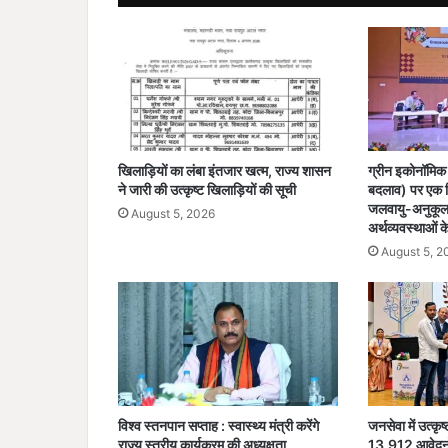
सां
स
दों
-
वि
धा
य
कों
खिलाड़ियों का लंबा इंतजार खत्म, राज्य शासन
ग्रीन इकोनॉमिक 
को
ने जारी की उत्कृष्ट खिलाड़ियों की सूची
बदलाव) पर एक रि
लि
जलवायु-अनुकूल 
August 5, 2026
खा
अर्थव्यवस्थाओं क
प
August 5, 2
त्र
विश्व स्तनपान सप्ताह : स्वास्थ्य मंत्री करेंगे
जनसेवा में उत्कृष
राज्य स्तरीय कार्यक्रम की अध्यक्षता
13,912 आवेदनों