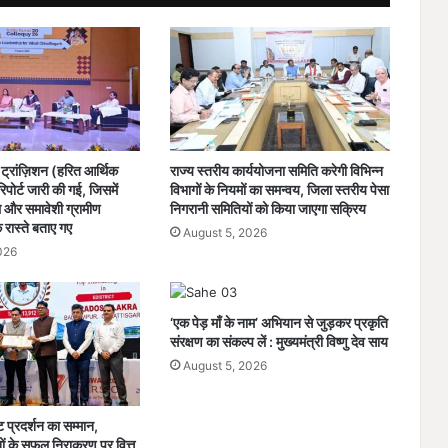
के
प्र
भा
वी
क्रि
या
न्व
य
ट्रांज़िशन (हरित आर्थिक
राज्य स्तरीय कार्ययोजना समिति करेगी विभिन्न
न
पोर्ट जारी की गई, जिसमें
विभागों के नियमों का समन्वय, जिला स्तरीय पेसा
हे
और समावेशी ग्रामीण
निगरानी समितियों को किया जाएगा सक्रिय
तु
े रास्ते बताए गए
August 5, 2026
नि
026
जी
वि
द्या
‘एक पेड़ माँ के नाम’ अभियान से जुड़कर प्रकृति
ल
संरक्षण का संकल्प लें : मुख्यमंत्री विष्णु देव साय
यों
August 5, 2026
के
सं
स्था
्ट प्रदर्शन का सम्मान,
प्र
 के सफल निराकरण पर वित्त