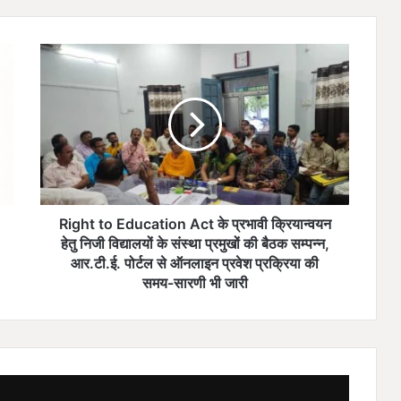
R
i
g
h
t
t
o
E
d
u
Right to Education Act के प्रभावी क्रियान्वयन
c
हेतु निजी विद्यालयों के संस्था प्रमुखों की बैठक सम्पन्न,
a
आर.टी.ई. पोर्टल से ऑनलाइन प्रवेश प्रक्रिया की
t
समय-सारणी भी जारी
i
o
n
A
c
t