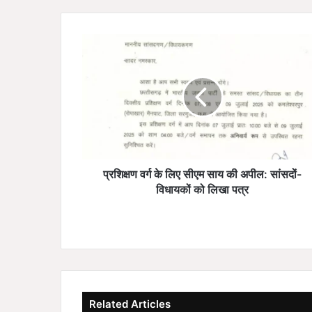
प्र
शि
क्ष
ण
व
र्ग
के
लि
ए
सी
प्रशिक्षण वर्ग के लिए सीएम साय की अपील: सांसदों-
ए
विधायकों को लिखा पत्र
म
सा
य
की
अ
पी
ल
Related Articles
: