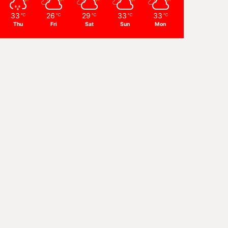
33
26
29
33
33
℃
℃
℃
℃
℃
Thu
Fri
Sat
Sun
Mon