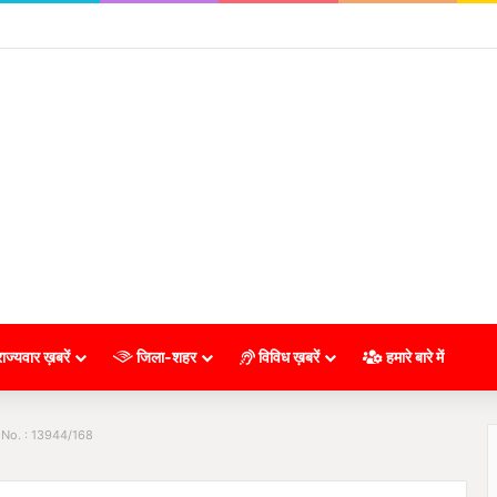
ाज्यवार ख़बरें
जिला-शहर
विविध ख़बरें
हमारे बारे में
 No. : 13944/168