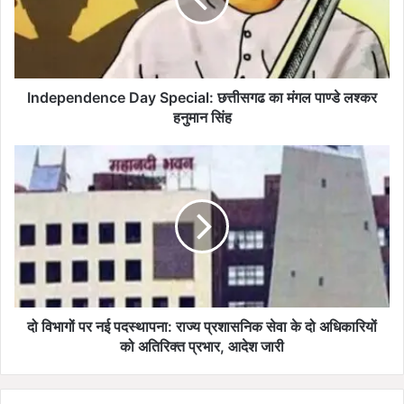
p
e
n
d
e
n
Independence Day Special: छत्तीसगढ का मंगल पाण्डे लश्कर
c
हनुमान सिंह
e
D
दो
a
वि
y
भा
S
गों
p
प
e
र
c
न
i
ई
a
प
l
द
दो विभागों पर नई पदस्थापना: राज्य प्रशासनिक सेवा के दो अधिकारियों
:
स्था
को अतिरिक्त प्रभार, आदेश जारी
छ
प
त्ती
ना
स
: