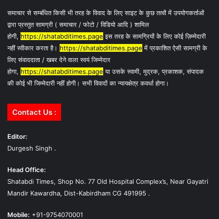
समाचार से सम्बंधित किसी भी तरह के विवाद के लिए साइट के कुछ तत्वों में उपयोगकर्ताओं
द्वारा प्रस्तुत सामग्री ( समाचार / फोटो / विडियो आदि ) शामिल
होगी,
https://shatabditimes.page
इस तरह के सामग्रियों के लिए कोई ज़िम्मेदारी
नहीं स्वीकार करता है।
https://shatabditimes.page
में प्रकाशित ऐसी सामग्री के
लिए संवाददाता / खबर देने वाला स्वयं जिम्मेदार
होगा,
https://shatabditimes.page
या उसके स्वामी, मुद्रक, प्रकाशक, संपादक
की कोई भी जिम्मेदारी नहीं होगी। सभी विवादों का न्यायक्षेत्र कवर्धा होगा।
Contact Us :
Editor:
Durgesh Singh .
Head Office:
Shatabdi Times, Shop No. 77 Old Hospital Complex’s, Near Gayatri
Mandir Kawardha, Dist-Kabirdham CG 491995 .
Mobile:
+91-9754070001