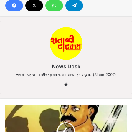
News Desk
शताब्दी टाइम्स - छत्तीसगढ़ का प्रथम ऑनलाइन अख़बार (Since 2007)
We
bsi
te
I
n
d
e