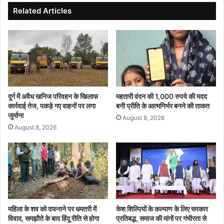
ग
रा
Related Articles
ढ
ज्य
का
प्र
मं
शा
ग
स
ल
नि
पा
क
ण्डे
से
ल
वा
दुर्ग में अवैध खनिज परिवहन के खिलाफ
महतारी वंदन की 1,000 रुपये की मदद
श्क
के
कार्रवाई तेज, पकड़े गए वाहनों पर लगा
बनी प्रीति के आत्मनिर्भर बनने की ताकत
र
दो
जुर्माना
August 8, 2026
ह
अ
August 8, 2026
नु
धि
मा
का
न
रि
सिं
यों
ह
को
अ
ति
रि
महिला के शव को दफनाने पर धमतरी में
केश शिल्पियों के कल्याण के लिए सरकार
विवाद, समझौते के बाद हिंदू रीति से होगा
प्रतिबद्ध, समाज की मांगों पर गंभीरता से
क्त