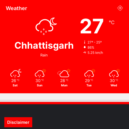
Weather
27
℃
Chhattisgarh
27º - 25º
86%
5.25 km/h
Rain
26
30
28
29
30
℃
℃
℃
℃
℃
Sat
Sun
Mon
Tue
Wed
Disclaimer