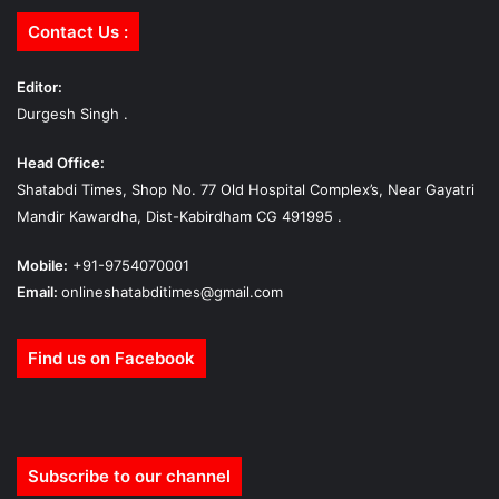
Contact Us :
Editor:
Durgesh Singh .
Head Office:
Shatabdi Times, Shop No. 77 Old Hospital Complex’s, Near Gayatri
Mandir Kawardha, Dist-Kabirdham CG 491995 .
Mobile:
+91-9754070001
Email:
onlineshatabditimes@gmail.com
Find us on Facebook
Subscribe to our channel