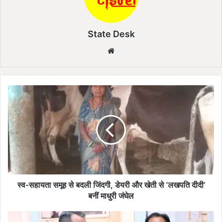
State Desk
We
bsi
te
स्व
-
स
हा
य
ता
स
मू
ह
से
स्व-सहायता समूह से बदली जिंदगी, डेयरी और खेती से ‘लखपति दीदी’
ब
बनीं माधुरी जंघेल
द
ली
स्वा