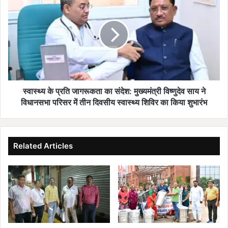
जिं
स्थ्य
द
के
गी
प्र
,
ति
डे
जा
य
ग
री
रू
औ
क
र
ता
स्वास्थ्य के प्रति जागरूकता का संदेश: मुख्यमंत्री विष्णुदेव साय ने
खे
का
विधानसभा परिसर में तीन दिवसीय स्वास्थ्य शिविर का किया शुभारंभ
ती
सं
से
दे
‘
श
ल
:
Related Articles
ख
मु
प
ख्य
ति
मं
दी
त्री
दी
वि
’
ष्णु
ब
दे