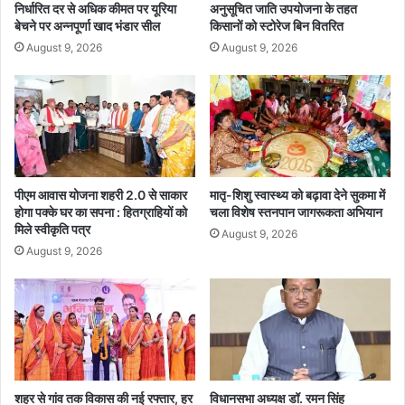
नीं
व
निर्धारित दर से अधिक कीमत पर यूरिया
अनुसूचित जाति उपयोजना के तहत
मा
सा
बेचने पर अन्नपूर्णा खाद भंडार सील
किसानों को स्टोरेज बिन वितरित
धु
य
August 9, 2026
August 9, 2026
री
ने
जं
वि
घे
धा
ल
न
स
भा
प
रि
पीएम आवास योजना शहरी 2.0 से साकार
मातृ-शिशु स्वास्थ्य को बढ़ावा देने सुकमा में
स
होगा पक्के घर का सपना : हितग्राहियों को
चला विशेष स्तनपान जागरूकता अभियान
मिले स्वीकृति पत्र
र
August 9, 2026
में
August 9, 2026
ती
न
दि
व
सी
य
स्वा
शहर से गांव तक विकास की नई रफ्तार, हर
विधानसभा अध्यक्ष डॉ. रमन सिंह
स्थ्य