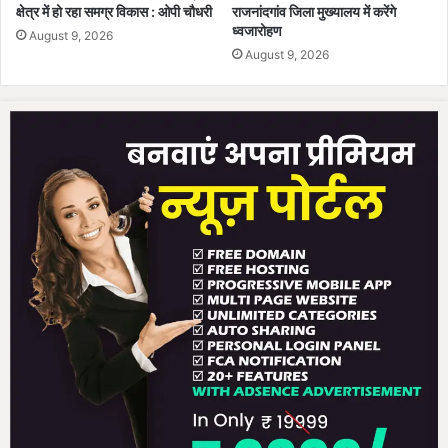
क्षेत्र में हो रहा समग्र विकास : ओपी चौधरी
राजनांदगांव जिला मुख्यालय में करेंगे
शि
ध्वजारोहण
August 9, 2026
वि
August 9, 2026
र
का
कि
या
शु
भा
रं
भ