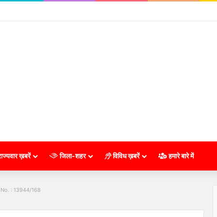
ाज्यवार ख़बरें
जिला-शहर
विविध ख़बरें
हमारे बारे में
 No. : 13944/168