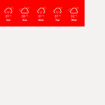
31
30
31
31
32
℃
℃
℃
℃
℃
Sat
Sun
Mon
Tue
Wed