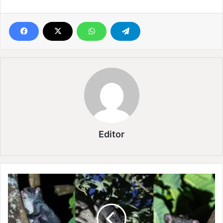
Editor
उ
दं
ती
-
सी