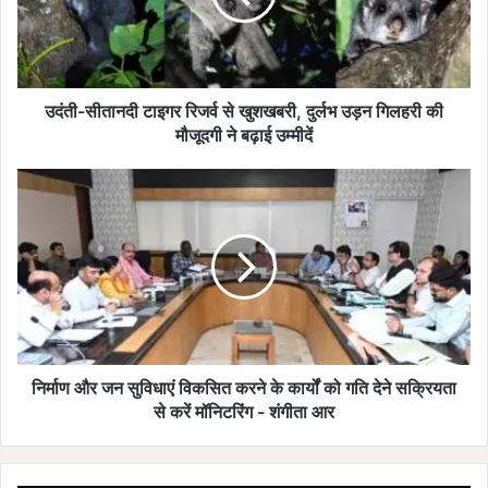
ता
न
दी
टा
इ
उदंती-सीतानदी टाइगर रिजर्व से खुशखबरी, दुर्लभ उड़न गिलहरी की
ग
मौजूदगी ने बढ़ाई उम्मीदें
र
रि
नि
ज
र्मा
र्व
ण
से
औ
खु
र
श
ज
ख
न
ब
सु
री
वि
,
धा
निर्माण और जन सुविधाएं विकसित करने के कार्यों को गति देने सक्रियता
दु
एं
से करें मॉनिटरिंग - शंगीता आर
र्ल
वि
भ
क
उ
सि