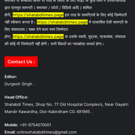
समाचार से सम्बंधित किसी भी तरह के विवाद के लिए साइट के कुछ तत्वों में उपयोगकर्ताओं
द्वारा प्रस्तुत सामग्री ( समाचार / फोटो / विडियो आदि ) शामिल
होगी,
https://shatabditimes.page
इस तरह के सामग्रियों के लिए कोई ज़िम्मेदारी
नहीं स्वीकार करता है।
https://shatabditimes.page
में प्रकाशित ऐसी सामग्री के
लिए संवाददाता / खबर देने वाला स्वयं जिम्मेदार
होगा,
https://shatabditimes.page
या उसके स्वामी, मुद्रक, प्रकाशक, संपादक
की कोई भी जिम्मेदारी नहीं होगी। सभी विवादों का न्यायक्षेत्र कवर्धा होगा।
Contact Us :
Editor:
Durgesh Singh .
Head Office:
Shatabdi Times, Shop No. 77 Old Hospital Complex’s, Near Gayatri
Mandir Kawardha, Dist-Kabirdham CG 491995 .
Mobile:
+91-9754070001
Email:
onlineshatabditimes@gmail.com