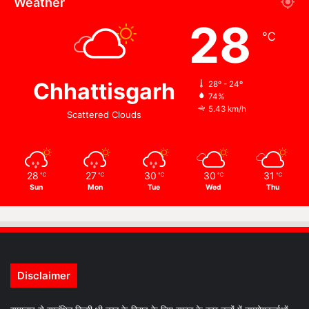
Weather
28
℃
Chhattisgarh
28º - 24º
74%
5.43 km/h
Scattered Clouds
28
27
30
30
31
℃
℃
℃
℃
℃
Sun
Mon
Tue
Wed
Thu
Disclaimer