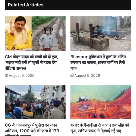
ड़
त
Related Articles
न
क
गि
र
ल
ने
ह
के
री
का
की
र्यों
मौ
को
जू
ग
CM मोहन यादव को बच्ची की दो टूक,
Bilaspur मुक्तिधाम में कुत्तों के अंतिम
द
ति
‘सड़क नहीं बनी तो कुर्सी से हटवा देंगे’,
संस्कार का मामला, टास्क कर्मी पर गिरी
गी
दे
वीडियो वायरल
गाज
ने
ने
August 9, 2026
August 9, 2026
ब
स
ढ़ा
क्रि
ई
य
उ
ता
म्मी
से
दें
क
रें
मॉ
CG के नारायणपुर में पुलिस का सघन
बस्तर के बैलाडीला से जापान तक लौह की
अभियान, 1200 घरों की जांच में 173
गूंज, खनिज संपदा ने दिखाई नई राह
नि