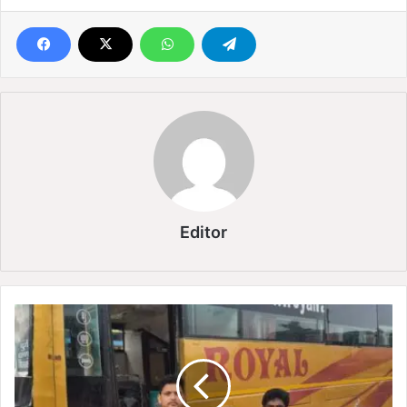
Editor
1
5
व
र्षी
य