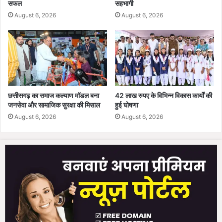
सफल
सहभागी
का
August 6, 2026
August 6, 2026
र्य
यो
ज
ना
ब
ना
ने
दि
छत्तीसगढ़ का समाज कल्याण मॉडल बना
42 लाख रुपए के विभिन्न विकास कार्यों की
ए
जनसेवा और सामाजिक सुरक्षा की मिसाल
हुई घोषणा
नि
August 6, 2026
August 6, 2026
र्दे
श