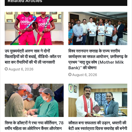
Related Articles
का
आ
र्य
ई
क्र
ए
म
स
से
ओ
हु
प्र
आ
मा
मु
ण
उप मुख्यमंत्री अरुण साव ने दोनों
विश्व स्तनपान सप्ताह के राज्य स्तरीय
फ्त
न
खिलाड़ियों को दी बधाई, वीडियो-कॉल पर
कार्यक्रम का सफल आयोजन, छत्तीसगढ़ के
उ
,
बात कर तैयारियों की भी ली जानकारी
प्रथम “मातृ दूध कोष (Mother Milk
प
सा
Bank)” की घोषणा
August 6, 2026
चा
इं
August 6, 2026
र
स
सि
टी
औ
र
दो
व
सिम्स के डॉक्टरों ने रचा नया कीर्तिमान, 78
कौशल बना सफलता की उड़ान, धमतरी की
र्षी
वर्षीय महिला का ओवेरियन कैंसर ऑपरेशन
बेटी अब स्वतंत्रता दिवस समारोह की बनेगी
य