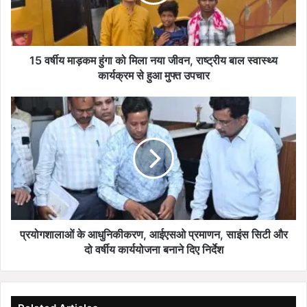
मा
ड़
क
म
हुं
15 वर्षीय माड़कम हुंगा को मिला नया जीवन, राष्ट्रीय बाल स्वास्थ्य
गा
कार्यक्रम से हुआ मुफ्त उपचार
को
मि
प्र
ला
यो
न
ग
या
शा
जी
ला
व
ओं
न
के
,
आ
रा
धु
ष्ट्री
नि
प्रयोगशालाओं के आधुनिकीकरण, आईएसओ प्रमाणन, साइंस सिटी और
य
की
दो वर्षीय कार्ययोजना बनाने दिए निर्देश
बा
क
ल
र
स्वा
ण
स्थ्य
,