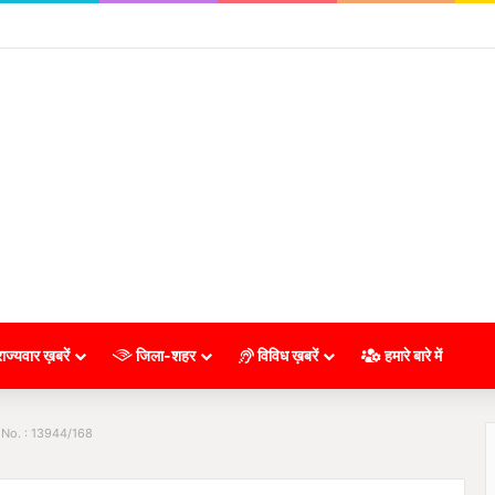
ाज्यवार ख़बरें
जिला-शहर
विविध ख़बरें
हमारे बारे में
 No. : 13944/168