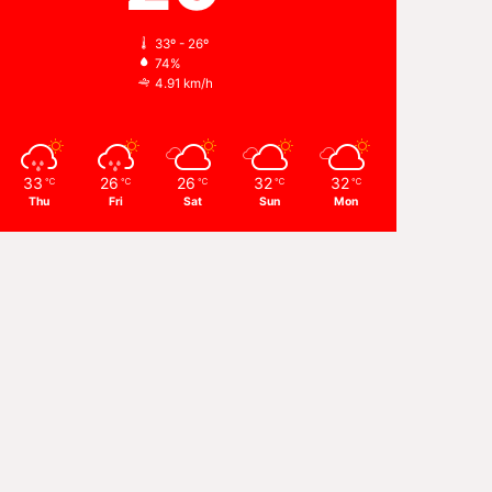
33º - 26º
74%
4.91 km/h
33
26
26
32
32
℃
℃
℃
℃
℃
Thu
Fri
Sat
Sun
Mon