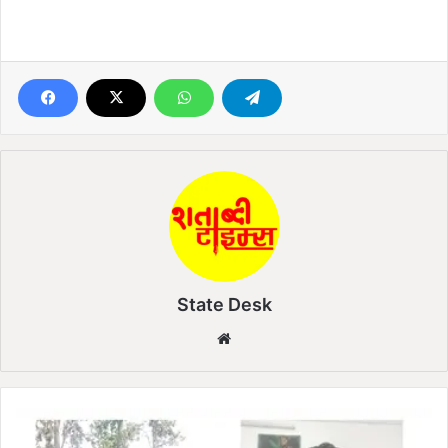
State Desk
We
bsi
te
छ
त्ती