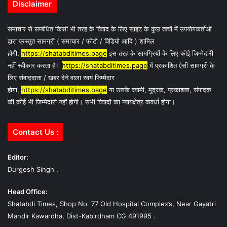
Disclaimer
समाचार से सम्बंधित किसी भी तरह के विवाद के लिए साइट के कुछ तत्वों में उपयोगकर्ताओं
द्वारा प्रस्तुत सामग्री ( समाचार / फोटो / विडियो आदि ) शामिल
होगी,
https://shatabditimes.page
इस तरह के सामग्रियों के लिए कोई ज़िम्मेदारी
नहीं स्वीकार करता है।
https://shatabditimes.page
में प्रकाशित ऐसी सामग्री के
लिए संवाददाता / खबर देने वाला स्वयं जिम्मेदार
होगा,
https://shatabditimes.page
या उसके स्वामी, मुद्रक, प्रकाशक, संपादक
की कोई भी जिम्मेदारी नहीं होगी। सभी विवादों का न्यायक्षेत्र कवर्धा होगा।
Contact Us :
Editor:
Durgesh Singh .
Head Office:
Shatabdi Times, Shop No. 77 Old Hospital Complex’s, Near Gayatri
Mandir Kawardha, Dist-Kabirdham CG 491995 .