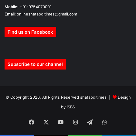
Mobile:
+91-9754070001
Email:
onlineshatabditimes@gmail.com
Find us on Facebook
Subscribe to our channel
© Copyright 2026, All Rights Reserved shatabditimes |
Design
by iSBS
Facebook
X
YouTube
Instagram
Telegram
WhatsApp