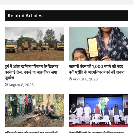
म
का
ह
री
त्व
सं
Related Articles
पू
ब
र्ण
ल
क
:
द
श्र
म
मि
क
की
बे
दुर्ग में अवैध खनिज परिवहन के खिलाफ
महतारी वंदन की 1,000 रुपये की मदद
टी
कार्रवाई तेज, पकड़े गए वाहनों पर लगा
बनी प्रीति के आत्मनिर्भर बनने की ताकत
डिं
जुर्माना
August 8, 2026
प
August 8, 2026
ल
क
श्य
प
अ
ब
सं
स्का