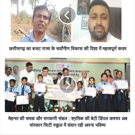
स
ग
ढ़
का
ब
ज
ट
रा
छत्तीसगढ़ का बजट राज्य के सर्वांगीण विकास की दिशा में महत्वपूर्ण कदम
ज्य
के
मे
स
ह
र्वां
न
गी
त
ण
की
वि
च
का
म
स
क
की
औ
दि
र
मेहनत की चमक और सरकारी संबल : श्रमिक की बेटी डिंपल कश्यप अब
शा
स
संस्कार सिटी स्कूल में संवार रही अपना भविष्य
में
र