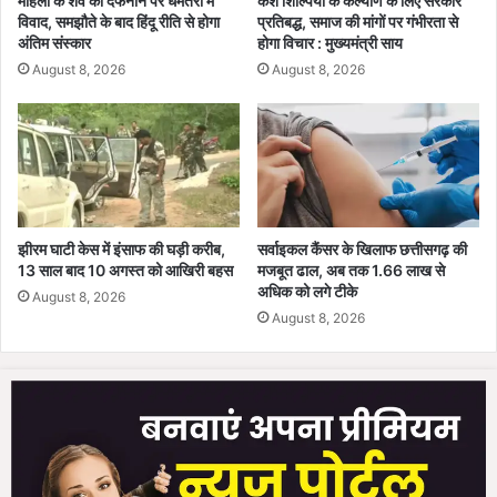
महिला के शव को दफनाने पर धमतरी में
केश शिल्पियों के कल्याण के लिए सरकार
विवाद, समझौते के बाद हिंदू रीति से होगा
प्रतिबद्ध, समाज की मांगों पर गंभीरता से
र
अंतिम संस्कार
होगा विचार : मुख्यमंत्री साय
सि
टी
August 8, 2026
August 8, 2026
स्कू
ल
में
सं
वा
र
र
झीरम घाटी केस में इंसाफ की घड़ी करीब,
सर्वाइकल कैंसर के खिलाफ छत्तीसगढ़ की
ही
13 साल बाद 10 अगस्त को आखिरी बहस
मजबूत ढाल, अब तक 1.66 लाख से
अ
अधिक को लगे टीके
August 8, 2026
प
August 8, 2026
ना
भ
वि
ष्य