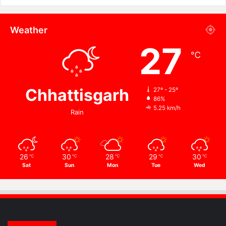
Weather
27
℃
Chhattisgarh
27º - 25º
86%
5.25 km/h
Rain
26
30
28
29
30
℃
℃
℃
℃
℃
Sat
Sun
Mon
Tue
Wed