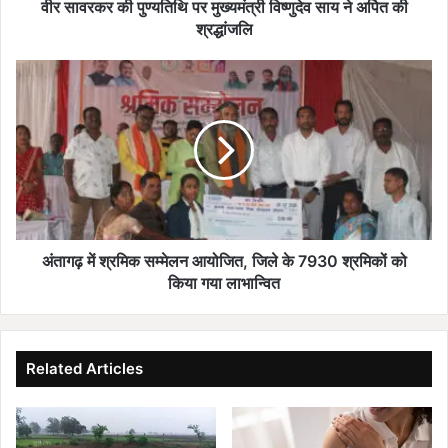
ण्य
वीर सावरकर की पुण्यतिथि पर मुख्यमंत्री विष्णुदेव साय ने अर्पित की
ति
श्रद्धांजलि
थि
प
अं
र
ता
मु
ग
ख्य
ढ़
मं
में
त्री
श्र
वि
मि
ष्णु
क
दे
स
व
म्मे
अंतागढ़ में श्रमिक सम्मेलन आयोजित, जिले के 7930 श्रमिकों को
सा
ल
किया गया लाभान्वित
य
न
ने
आ
अ
यो
र्पि
जि
Related Articles
त
त
की
,
श्र
जि
द्धां