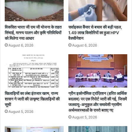
ले
ज
के
लि
7
9
3
विकसित भारत जी राम जी योजना के तहत
सर्वाइकल कैंसर से बचाव की बड़ी पहल,
0
सिंचाई, मत्स्य पालन और कृषि गतिविधियों
1.49 लाख किशोरियों का हुआ HPV
श्र
को मिलेगा नया आधार
वैक्सीनेशन
मि
August 6, 2026
August 6, 2026
कों
को
कि
या
ग
या
ला
भा
खिलाड़ियों का लंबा इंतजार खत्म, राज्य
ग्रीन इकोनॉमिक ट्रांज़िशन (हरित आर्थिक
शासन ने जारी की उत्कृष्ट खिलाड़ियों की
बदलाव) पर एक रिपोर्ट जारी की गई, जिसमें
न्वि
सूची
जलवायु-अनुकूल और समावेशी ग्रामीण
त
अर्थव्यवस्थाओं के रास्ते बताए गए
August 5, 2026
August 5, 2026