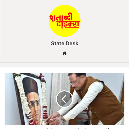
State Desk
We
bsi
te
वी
र
सा
व
र
क
र
की
पु