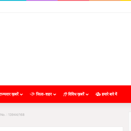
ाज्यवार ख़बरें
जिला-शहर
विविध ख़बरें
हमारे बारे में
 No. : 13944/168