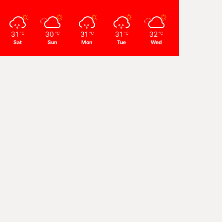
31
30
31
31
32
℃
℃
℃
℃
℃
Sat
Sun
Mon
Tue
Wed