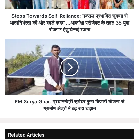
w
a
r
Steps Towards Self-Reliance: नक्सल प्रभावित सुकमा से
d
आत्मनिर्भरता की ओर बढ़ते कदम....आकांक्षा प्रोजेक्ट के तहत 35 युवा
s
रोजगार हेतु चेन्नई रवाना
S
e
P
l
M
f
S
-
u
R
r
e
y
l
a
i
G
a
h
n
a
PM Surya Ghar: प्रधानमंत्री सूर्यघर मुफ्त बिजली योजना से
c
r
ग्रामीण क्षेत्रों में बढ़ रहा रुझान
e
:
:
प्र
न
धा
क्स
न
Related Articles
ल