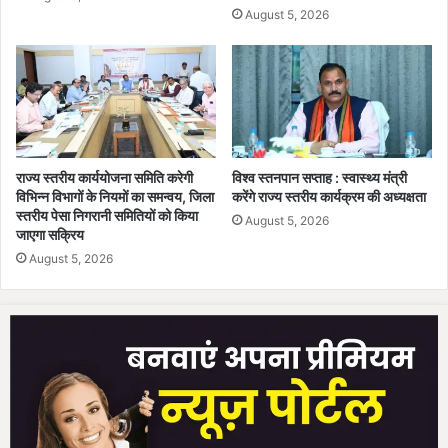
द
August 5, 2026
ढ़
म
र
.
हा
.
रु
.
झा
.
न
आ
कां
राज्य स्तरीय कार्ययोजना समिति करेगी
विश्व स्तनपान सप्ताह : स्वास्थ्य मंत्री
क्षा
विभिन्न विभागों के नियमों का समन्वय, जिला
करेंगे राज्य स्तरीय कार्यक्रम की अध्यक्षता
प्रो
स्तरीय पेसा निगरानी समितियों को किया
August 5, 2026
जे
जाएगा सक्रिय
क्ट
August 5, 2026
के
त
ह
त
3
5
यु
वा
रो