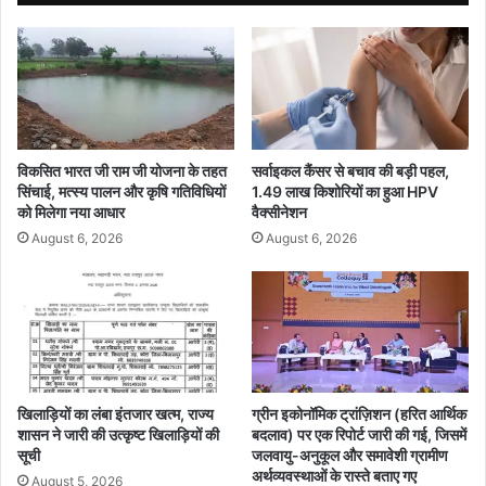
मं
प्र
त्री
भा
सू
वि
र्य
त
घ
सु
र
क
मु
मा
फ्त
विकसित भारत जी राम जी योजना के तहत
सर्वाइकल कैंसर से बचाव की बड़ी पहल,
से
बि
सिंचाई, मत्स्य पालन और कृषि गतिविधियों
1.49 लाख किशोरियों का हुआ HPV
आ
ज
को मिलेगा नया आधार
वैक्सीनेशन
त्म
ली
August 6, 2026
August 6, 2026
नि
यो
र्भ
ज
र
ना
ता
से
की
ग्रा
ओ
मी
र
ण
ब
क्षे
खिलाड़ियों का लंबा इंतजार खत्म, राज्य
ग्रीन इकोनॉमिक ट्रांज़िशन (हरित आर्थिक
ढ़
शासन ने जारी की उत्कृष्ट खिलाड़ियों की
बदलाव) पर एक रिपोर्ट जारी की गई, जिसमें
त्रों
सूची
जलवायु-अनुकूल और समावेशी ग्रामीण
ते
में
अर्थव्यवस्थाओं के रास्ते बताए गए
क
ब
August 5, 2026