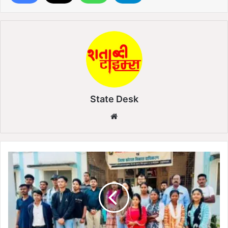
State Desk
We
bsi
te
S
t
e
p
s
T
o