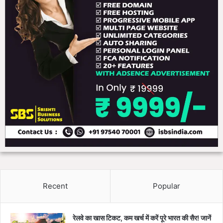
ज
गा
र
हे
तु
चे
न्न
ई
र
वा
ना
Recent
Popular
रेलवे का खास टिकट, कम खर्च में करें पूरे भारत की सैर! जानें