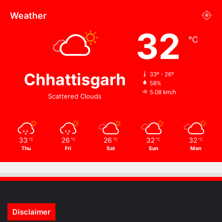
Weather
32
℃
Chhattisgarh
33º - 26º
58%
5.08 km/h
Scattered Clouds
33
26
26
32
32
℃
℃
℃
℃
℃
Thu
Fri
Sat
Sun
Mon
Disclaimer