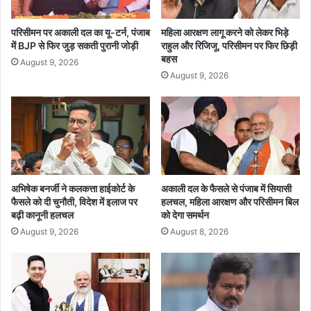
त्री
यों
का
की
परिसीमन पर अकाली दल का यू-टर्न, पंजाब
महिला आरक्षण लागू करने को लेकर भिड़े
ब
मौ
में BJP से फिर जुड़ सकती पुरानी जोड़ी
राहुल और रिजिजू, परिसीमन पर फिर छिड़ी
ड़ा
त
बहस
August 9, 2026
ब
;
August 9, 2026
या
ग्रा
न
मी
णों
में
द
ह
श
त
अभिषेक बनर्जी ने कलकत्ता हाईकोर्ट के
अकाली दल के फैसले से पंजाब में सियासी
फैसले को दी चुनौती, विदेश में इलाज पर
हलचल, महिला आरक्षण और परिसीमन बिल
का
बढ़ी कानूनी हलचल
को देगा समर्थन
मा
हौ
August 9, 2026
August 8, 2026
ल