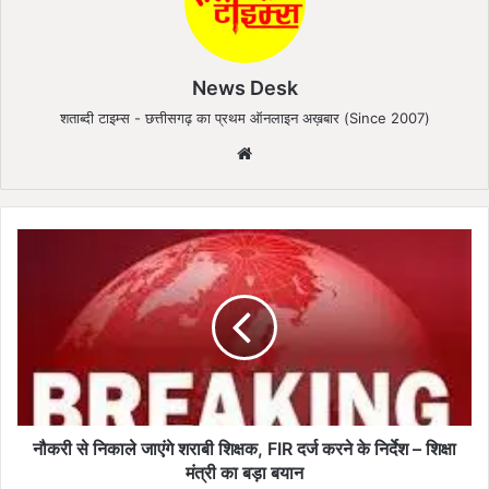
News Desk
शताब्दी टाइम्स - छत्तीसगढ़ का प्रथम ऑनलाइन अख़बार (Since 2007)
We
bsi
te
नौ
क
री
से
नि
का
ले
जा
एं
गे
नौकरी से निकाले जाएंगे शराबी शिक्षक, FIR दर्ज करने के निर्देश – शिक्षा
श
मंत्री का बड़ा बयान