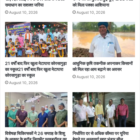
ले
के
समाधान का सशक्त जरिया
को मिला पक्का आशियाना
में
5
August 10, 2026
August 10, 2026
3
ह
8
जा
आ
र
तं
डे
कि
ली
यों
मै
की
से
फां
ज
21 वर्षों बाद फिर खुला मेटापारा कोरसागुड़ा
आधुनिक कृषि तकनीक अपनाकर किसानों
सी
प
का स्कूल21 वर्षों बाद फिर खुला मेटापारा
को मिल रहा आय बढ़ाने का अवसर
की
कोरसागुड़ा का स्कूल
र
August 10, 2026
स
ल
August 10, 2026
जा
गी
का
रो
य
क
म
विशेषज्ञ चिकित्सकों ने 26 सप्ताह के शिशु
निर्धारित दर से अधिक कीमत पर यूरिया
के आकार के ब्रॉड लिगामेंट फाइब्रॉयड का
बेचने पर अन्नपूर्णा खाद भंडार सील