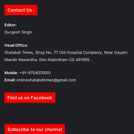
Contact Us :
Editor:
Durgesh Singh .
Head Office:
Shatabdi Times, Shop No. 77 Old Hospital Complex’s, Near Gayatri
Mandir Kawardha, Dist-Kabirdham CG 491995 .
Mobile:
+91-9754070001
Email:
onlineshatabditimes@gmail.com
Find us on Facebook
Subscribe to our channel