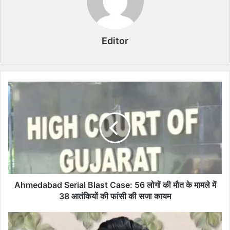
Editor
A
h
m
e
d
a
b
a
d
S
Ahmedabad Serial Blast Case: 56 लोगों की मौत के मामले में
e
38 आतंकियों की फांसी की सजा कायम
r
i
W
a
h