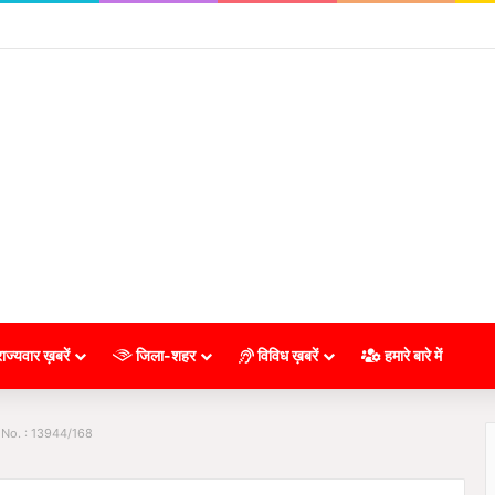
ाज्यवार ख़बरें
जिला-शहर
विविध ख़बरें
हमारे बारे में
 No. : 13944/168