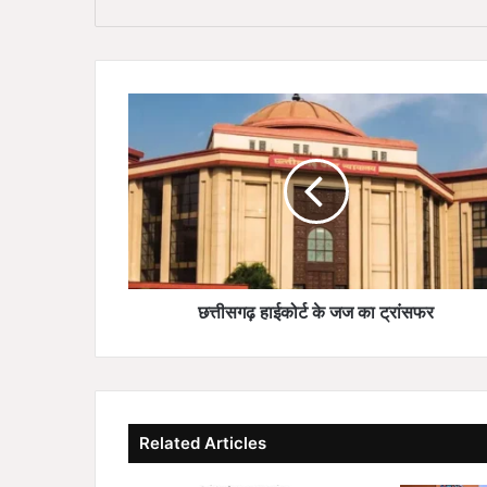
te
छ
त्ती
स
ग
ढ़
हा
ई
को
र्ट
के
छत्तीसगढ़ हाईकोर्ट के जज का ट्रांसफर
ज
ज
का
ट्रां
स
Related Articles
फ
र