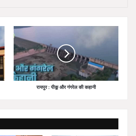
रा
य
पु
र
:
पी
कू
औ
र
गं
रायपुर : पीकू और गंगरेल की कहानी
ग
रे
ल
की
क
हा
नी