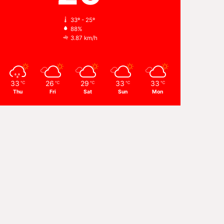
33º - 25º
88%
3.87 km/h
33
26
29
33
33
℃
℃
℃
℃
℃
Thu
Fri
Sat
Sun
Mon