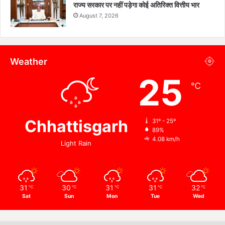
राज्य सरकार पर नहीं पड़ेगा कोई अतिरिक्त वित्तीय भार
August 7, 2026
Weather
25
℃
Chhattisgarh
31º - 25º
89%
4.08 km/h
Light Rain
31
30
31
31
32
℃
℃
℃
℃
℃
Sat
Sun
Mon
Tue
Wed