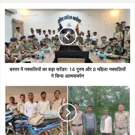
te
ब
स्त
र
में
न
क्स
लि
यों
का
ब
बस्तर में नक्सलियों का बड़ा सरेंडर: 14 पुरुष और 8 महिला नक्सलियों
ड़ा
ने किया आत्मसमर्पण
स
रें
पु
ड
लि
र
स
:
की
1
दो
4
ह
पु
री
रु
का