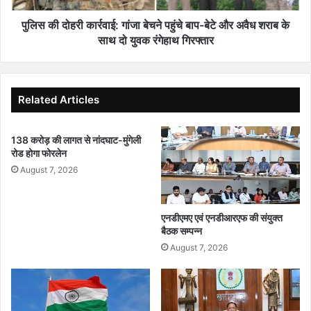
ष
र्र
औ
वा
पुलिस की दोहरी कार्रवाई: गांजा बेचने पहुंचे बाप-बेटे और अवैध शराब के
र
ई
साथ दो युवक रंगेहाथ गिरफ्तार
8
:
म
गां
हि
जा
ला
बे
Related Articles
न
च
क्स
ने
लि
138 करोड़ की लागत से नांदघाट-मुंगेली
प
रोड होगा फोरलेन
यों
हुं
ने
चे
August 7, 2026
कि
बा
या
प
आ
-
एनडीएमए एवं एनडीआरएफ की संयुक्त
त्म
बे
बैठक सम्पन्न
स
टे
August 7, 2026
म
औ
र्प
र
ण
अ
वै