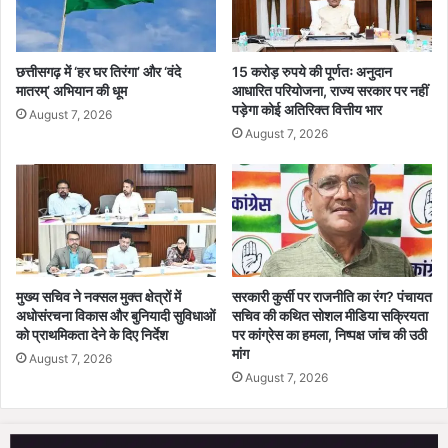
ध
श
रा
ब
छत्तीसगढ़ में ‘हर घर तिरंगा’ और ‘वंदे
15 करोड़ रुपये की पूर्णतः अनुदान
के
मातरम्’ अभियान की धूम
आधारित परियोजना, राज्य सरकार पर नहीं
पड़ेगा कोई अतिरिक्त वित्तीय भार
सा
August 7, 2026
थ
August 7, 2026
दो
यु
व
क
रं
गे
हा
मुख्य सचिव ने नक्सल मुक्त क्षेत्रों में
सरकारी कुर्सी पर राजनीति का रंग? पंचायत
थ
अधोसंरचना विकास और बुनियादी सुविधाओं
सचिव की कथित सोशल मीडिया सक्रियता
गि
को प्राथमिकता देने के दिए निर्देश
पर कांग्रेस का हमला, निष्पक्ष जांच की उठी
र
मांग
August 7, 2026
फ्ता
August 7, 2026
र