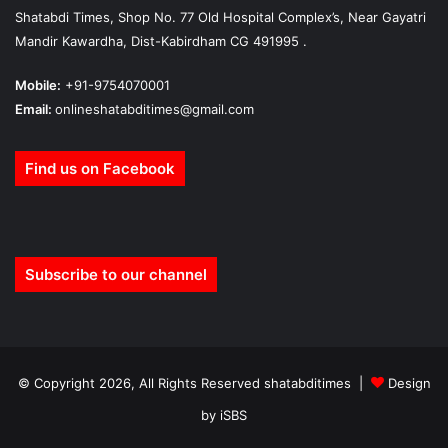
Shatabdi Times, Shop No. 77 Old Hospital Complex’s, Near Gayatri
Mandir Kawardha, Dist-Kabirdham CG 491995 .
Mobile:
+91-9754070001
Email:
onlineshatabditimes@gmail.com
Find us on Facebook
Subscribe to our channel
© Copyright 2026, All Rights Reserved shatabditimes |
Design
by iSBS