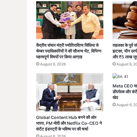
या
र
,
का
री
ग
रों
केंद्रीय संचार मंत्री ज्योतिरादित्य सिंधिया से
तहलका के पूर्व 
की
चेम्बर पदाधिकारियों ने की सौजन्य भेंट, विभिन्न
झटका, यौन उत्पी
बे
महत्वपूर्ण विषयों पर किया आग्रह
और ₹5 लाख जुर्
मि
August 6, 2026
August 6, 2
सा
ल
क
Meta CEO मार्क
ला
डीपफेक और कंटें
का
खेद
री
August 6, 2
ने
डा
Global Content Hub बनने की ओर
ली
भारत, PM मोदी और Netflix Co-CEO ने
न
कंटेंट इंडस्ट्री के भविष्य पर की चर्चा
ई
August 6, 2026