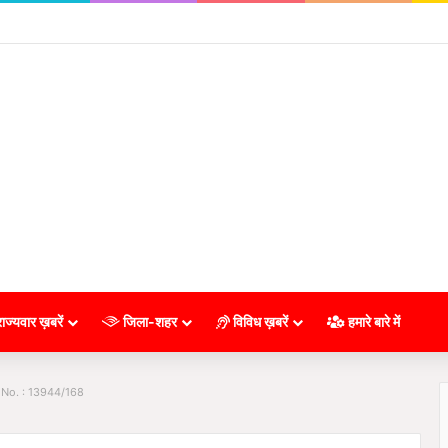
ाज्यवार ख़बरें
जिला-शहर
विविध ख़बरें
हमारे बारे में
 No. : 13944/168