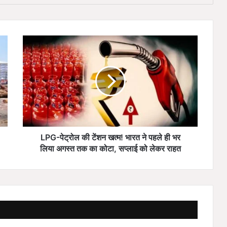
L
P
G
-
पे
ट्रो
ल
की
टें
श
LPG-पेट्रोल की टेंशन खत्म! भारत ने पहले ही भर
न
लिया अगस्त तक का कोटा, सप्लाई को लेकर राहत
ख
त्म
!
भा
र
त
ने