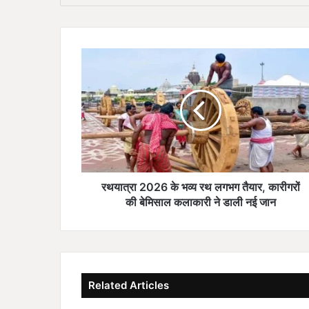
र
थ
या
त्रा
2
0
2
6
के
भ
रथयात्रा 2026 के भव्य रथ लगभग तैयार, कारीगरों
व्य
की बेमिसाल कलाकारी ने डाली नई जान
र
थ
ल
ग
भ
Related Articles
ग
तै