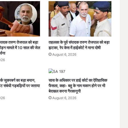
प
ह
ले
ही
भ
र
लि
संपादक तरुण तेजपाल को बड़ा
तहलका के पूर्व संपादक तरुण तेजपाल को बड़ा
या
ड़न मामले में 10 साल की जेल
झटका, रेप केस में हाईकोर्ट ने माना दोषी
अ
माना
August 6, 2026
ग
026
स्त
त
क
 जुकरबर्ग का बड़ा बयान,
सास के अधिकार पर हाई कोर्ट का ऐतिहासिक
का
ट संबंधी गड़बड़ियों पर जताया
फैसला, कहा- बहू के नाम मकान होने पर भी
को
बेदखल करना गैरकानूनी
टा
026
August 6, 2026
,
स
प्ला
ई
को