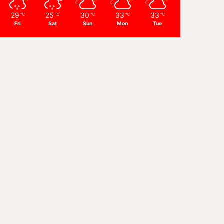
29
25
30
33
33
℃
℃
℃
℃
℃
Fri
Sat
Sun
Mon
Tue