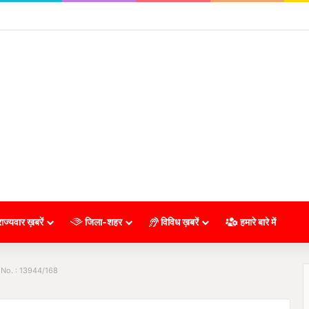
ाज्यवार ख़बरें
जिला-शहर
विविध ख़बरें
हमारे बारे में
 No. : 13944/168