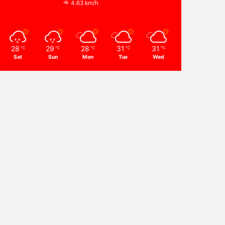
4.63 km/h
28
29
28
31
31
℃
℃
℃
℃
℃
Sat
Sun
Mon
Tue
Wed