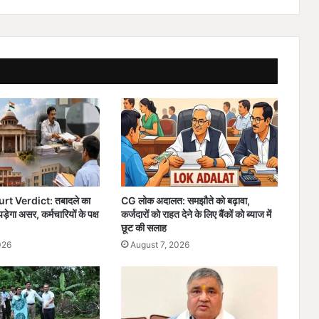
स
न
के
प्र
या
सों
से
ह
जा
रों
म
हि
ला
t Verdict: तबादले का
CG लोक अदालत: समझौते को बढ़ावा,
ओं
पड़ेगा असर, कर्मचारियों के पक्ष
कर्जदारों को राहत देने के लिए बैंकों को ब्याज में
की
छूट की सलाह
आ
026
August 7, 2026
य
में
हु
आ
इ