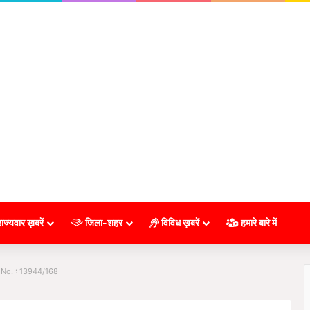
ाज्यवार ख़बरें
जिला-शहर
विविध ख़बरें
हमारे बारे में
 No. : 13944/168