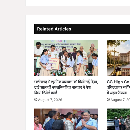
र
बे
टी
स
Related Articles
श
क्ति
क
र
ण
का
दि
या
सं
छत्तीसगढ़ में श्रमिक कल्याण को मिली नई दिशा,
CG High Cour
दे
ढाई साल की उपलब्धियों का सरकार ने पेश
वरिष्ठता पर नहीं 
श
किया रिपोर्ट कार्ड
में अहम फैसला
August 7, 2026
August 7, 2