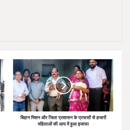
बि
हा
न
मि
श
न
औ
र
जि
ला
बिहान मिशन और जिला प्रशासन के प्रयासों से हजारों
प्र
महिलाओं की आय में हुआ इजाफा
शा