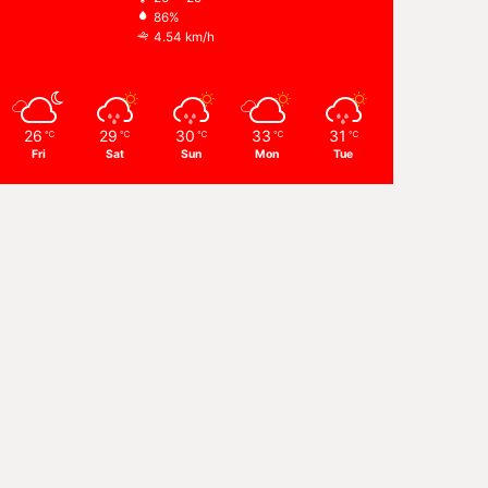
86%
4.54 km/h
26
29
30
33
31
℃
℃
℃
℃
℃
Fri
Sat
Sun
Mon
Tue