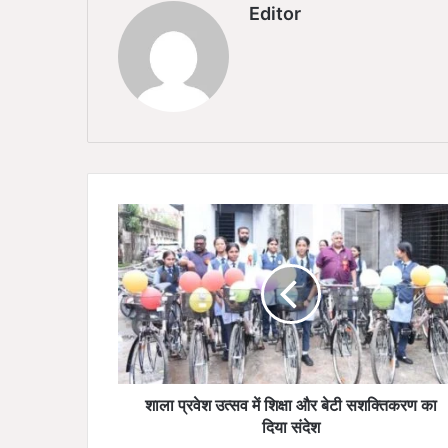
Editor
शा
ला
प्र
वे
श
उ
त्स
व
में
शि
शाला प्रवेश उत्सव में शिक्षा और बेटी सशक्तिकरण का
क्षा
दिया संदेश
औ