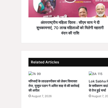
य
म
हि
ला
दि
अंतरराष्ट्रीय महिला दिवस : सीएम साय ने दी
व
शुभकामनाएं, 70 लाख महिलाओं को मिलेगी महतारी
स
वंदन की राशि
:
सी
ए
म
सा
Related Articles
य
ने
दी
शु
मस्जिदों के लाउडस्पीकर को लेकर सियासत
Lok Sabha Pol
भ
तेज, युसूफ पठान ने अमित शाह से की कार्रवाई
के समीकरण बदले,
का
की अपील
से तेज हुई चर्चा
म
August 7, 2026
August 7, 2
ना
एं
,