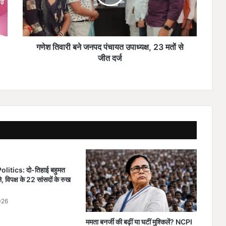
री
ब
ने
ज
न
गणेश तिवारी बने जनपद पंचायत उपाध्यक्ष, 23 मतों से
प
जीत दर्ज
द
पं
चा
य
त
उ
पा
ध्य
क्ष
,
itics: दो-तिहाई बहुमत
2
 विपक्ष के 22 सांसदों के रुख
3
म
026
तों
से
ममता बनर्जी की बढ़ीं या घटीं मुश्किलें? NCPI
जी