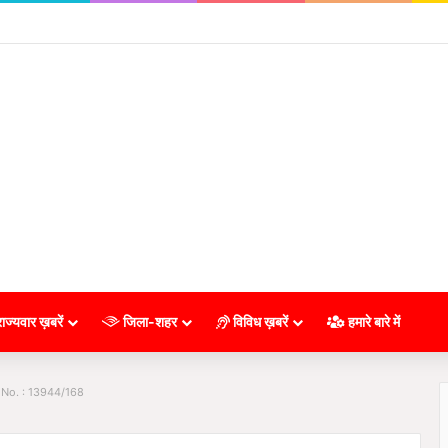
ाज्यवार ख़बरें
जिला-शहर
विविध ख़बरें
हमारे बारे में
 No. : 13944/168