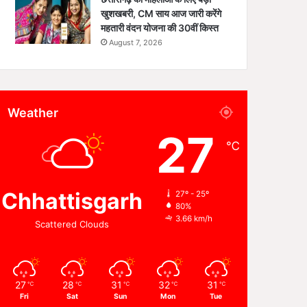
खुशखबरी, CM साय आज जारी करेंगे
महतारी वंदन योजना की 30वीं किस्त
August 7, 2026
Weather
27
℃
Chhattisgarh
27º - 25º
80%
3.66 km/h
Scattered Clouds
27
28
31
32
31
℃
℃
℃
℃
℃
Fri
Sat
Sun
Mon
Tue