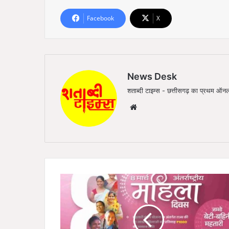
Facebook
X
News Desk
शताब्दी टाइम्स - छत्तीसगढ़ का प्रथम 
We
bsi
te
अं
त
र
रा
ष्ट्री