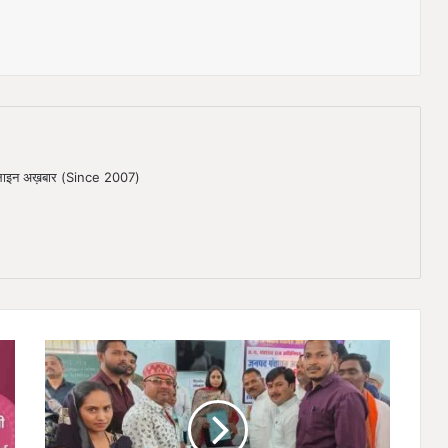
ऑनलाइन अख़बार (Since 2007)
ग
णे
श
ति
वा